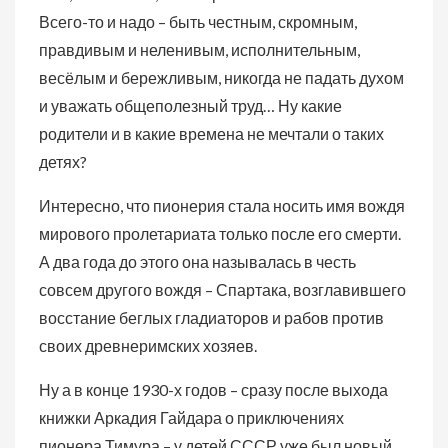
Всего-то и надо – быть честным, скромным,
правдивым и неленивым, исполнительным,
весёлым и бережливым, никогда не падать духом
и уважать общеполезный труд… Ну какие
родители и в какие времена не мечтали о таких
детях?
Интересно, что пионерия стала носить имя вождя
мирового пролетариата только после его смерти.
А два года до этого она называлась в честь
совсем другого вождя – Спартака, возглавившего
восстание беглых гладиаторов и рабов против
своих древнеримских хозяев.
Ну а в конце 1930-х годов – сразу после выхода
книжки Аркадия Гайдара о приключениях
пионера Тимура – у детей СССР уже был новый