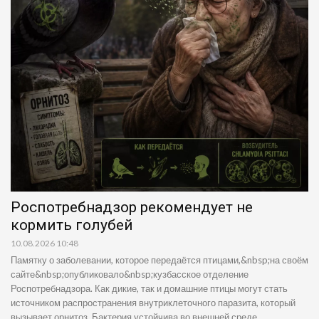
Роспотребнадзор рекомендует не
кормить голубей
10.08.2026 10:48
Памятку о заболевании, которое передаётся птицами,&nbsp;на своём
сайте&nbsp;опубликовало&nbsp;кузбасское отделение
Роспотребнадзора. Как дикие, так и домашние птицы могут стать
источником распространения внутриклеточного паразита, который
вызывает орнитоз. Бактерия устойчива во внешней среде,...