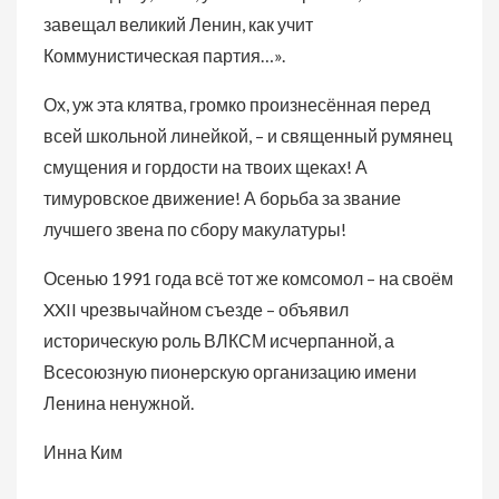
завещал великий Ленин, как учит
Коммунистическая партия…».
Ох, уж эта клятва, громко произнесённая перед
всей школьной линейкой, – и священный румянец
смущения и гордости на твоих щеках! А
тимуровское движение! А борьба за звание
лучшего звена по сбору макулатуры!
Осенью 1991 года всё тот же комсомол – на своём
XXII чрезвычайном съезде – объявил
историческую роль ВЛКСМ исчерпанной, а
Всесоюзную пионерскую организацию имени
Ленина ненужной.
Инна Ким