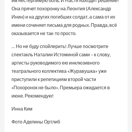
им нестерпимую боль. И Настя находит решение!
Она прячет похоронку на Леонтия (Александр
Инин) и на других погибших солдат, а сама от их
имени сочиняет письма для родных. Правда, всё
оказывается не так-то просто.
… Но не буду спойлерить! Лучше посмотрите
спектакль Наталии Истоминой сами – к слову,
артисты руководимого ею инклюзивного
театрального коллектива «Журавушка» уже
приступили к репетициям второй части
«Похоронок не было». Премьера ожидается в
июне. Рекомендую!
Инна Ким
Фото Аделины Ортлиб