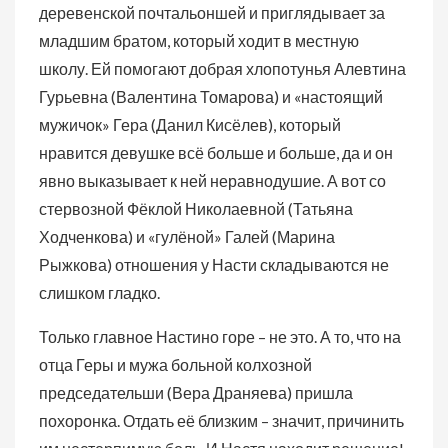
деревенской почтальоншей и приглядывает за
младшим братом, который ходит в местную
школу. Ей помогают добрая хлопотунья Алевтина
Гурьевна (Валентина Томарова) и «настоящий
мужичок» Гера (Данил Кисёлев), который
нравится девушке всё больше и больше, да и он
явно выказывает к ней неравнодушие. А вот со
стервозной Фёклой Николаевной (Татьяна
Ходченкова) и «гулёной» Галей (Марина
Рыжкова) отношения у Насти складываются не
слишком гладко.
Только главное Настино горе – не это. А то, что на
отца Геры и мужа больной колхозной
председательши (Вера Драняева) пришла
похоронка. Отдать её близким – значит, причинить