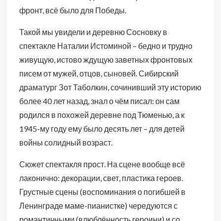
фронт, всё было для Победы.
Такой мы увидели и деревню Сосновку в
спектакле Наталии Истоминой – бедно и трудно
живущую, истово ждущую заветных фронтовых
писем от мужей, отцов, сыновей. Сибирский
драматург Зот Таболкин, сочинивший эту историю
более 40 лет назад, знал о чём писал: он сам
родился в похожей деревне под Тюменью, а к
1945-му году ему было десять лет – для детей
войны солидный возраст.
Сюжет спектакля прост. На сцене вообще всё
лаконично: декорации, свет, пластика героев.
Грустные сцены (воспоминания о погибшей в
Ленинграде маме-пианистке) чередуются с
романтичными (влюблённость героини) и со