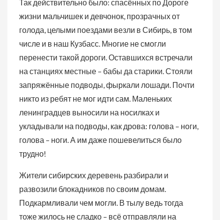
Так действительно было: спасённых по Дороге
жизни мальчишек и девчонок, прозрачных от
голода, целыми поездами везли в Сибирь, в том
числе и в наш Кузбасс. Многие не смогли
перенести такой дороги. Оставшихся встречали
на станциях местные – бабы да старики. Стояли
запряжённые подводы, фыркали лошади. Почти
никто из ребят не мог идти сам. Маленьких
ленинградцев выносили на носилках и
укладывали на подводы, как дрова: голова – ноги,
голова – ноги. А им даже пошевелиться было
трудно!
Жители сибирских деревень разбирали и
развозили блокадников по своим домам.
Подкармливали чем могли. В тылу ведь тогда
тоже жилось не сладко – всё отправляли на