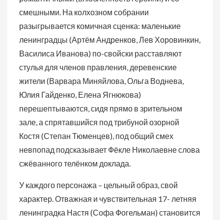
смешными. На колхозном собрании
разыгрывается комичная сценка: маленькие
ленинградцы (Артём Андренков, Лев Хоровинкин,
Василиса Иванова) по-свойски расставляют
стулья для членов правления, деревенские
жители (Варвара Миняйлова, Ольга Воднева,
Юлия Гайденко, Елена Ягнюкова)
перешептываются, сидя прямо в зрительном
зале, а спрятавшийся под трибуной озорной
Костя (Степан Тюменцев), под общий смех
невпопад подсказывает Фёкле Николаевне слова
сжёванного телёнком доклада.
У каждого персонажа – цельный образ, свой
характер. Отважная и чувствительная 17- летняя
ленинградка Настя (Софа Фогельман) становится