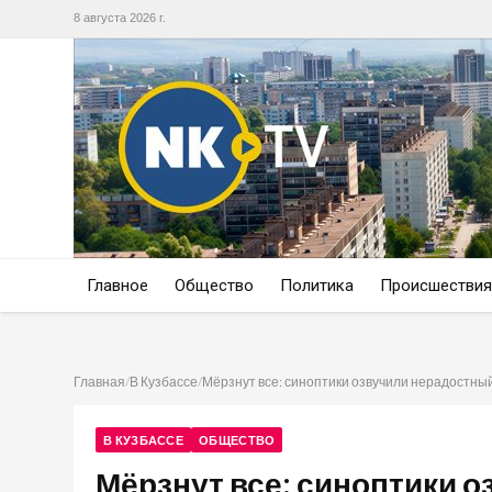
8 августа 2026 г.
Главное
Общество
Политика
Происшествия
Главная
/
В Кузбассе
/
Мёрзнут все: синоптики озвучили нерадостный
В КУЗБАССЕ
ОБЩЕСТВО
Мёрзнут все: синоптики 