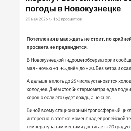
погоды в Новокузнецке
20 мая 2026 г.
· 162 просмотров
Потепления в мае ждать не стоит, по крайн
просвета не предвидится.
В Новокузнецкой гидрометобсерватории сообщи
мая - ночью +1, +5, днём до +20. Без ветра и осад
А дальше, вплоть до 25 числа установится холод.
холоднее. Днём столбик термометра едва подним
хорошо если это будет дождь, а не снег.
Виной всему стационарный тропосферный цикло
интересно, в этот же момент над европейской т
температура там местами достигает +30 градусов