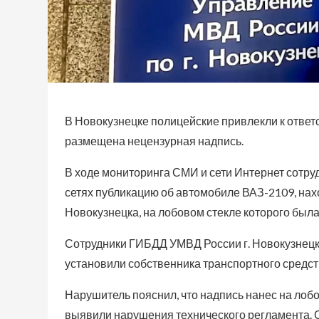
В Новокузнецке полицейские привлекли к ответ
размещена нецензурная надпись.
В ходе мониторинга СМИ и сети Интернет сотр
сетях публикацию об автомобиле ВАЗ-2109, нах
Новокузнецка, на лобовом стекле которого был
Сотрудники ГИБДД УМВД России г. Новокузнецк
установили собственника транспортного средст
Нарушитель пояснил, что надпись нанес на лобо
выявили нарушения технического регламента. 