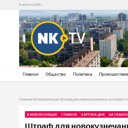
6 августа 2026 г.
Главное
Общество
Политика
Происшествия
Главная
/
В Новокузнецке
/
Штраф для новокузнечанина за непристой
В НОВОКУЗНЕЦКЕ
ГЛАВНОЕ
КАРТИНА ДНЯ
НА ГЛАВН
Штраф для новокузнечан