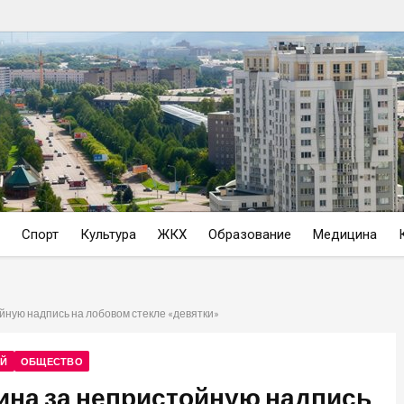
Спорт
Культура
ЖКХ
Образование
Медицина
ную надпись на лобовом стекле «девятки»
ОЙ
ОБЩЕСТВО
ина за непристойную надпись