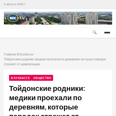
6 августа 2026 г.
🔍
Главная
/
В Кузбассе
/
Тойдонские родники: медики проехали по деревням, которые паводок
отрежет от цивилизации
В КУЗБАССЕ
ОБЩЕСТВО
Тойдонские родники:
медики проехали по
деревням, которые