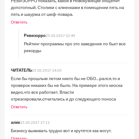
РЕВИЗОРРО показать, какой в Новокузнецке общепит
допотопный. Столики с клеенками в помещении пять на
пять и шаурма от шеф-повара.
Ответить
Ревизорро
25.03.2017 13:49
Рейтинг программы про это заведение по бьет все
рекорды
ЧИТАТЕЛЬ
25.03.2017 14:30
Если бы прошлым летом никто бы не ОБО…рался,то и
проверок никаких бы не было. На примере этого киоска
видно,что все работает. Власти
отреагировали,отчитались и до следующего поноса
Ответить
алик
25.03.2017 17:11
Бизнесу выживать трудно вот и крутятся как могут.
Ответить