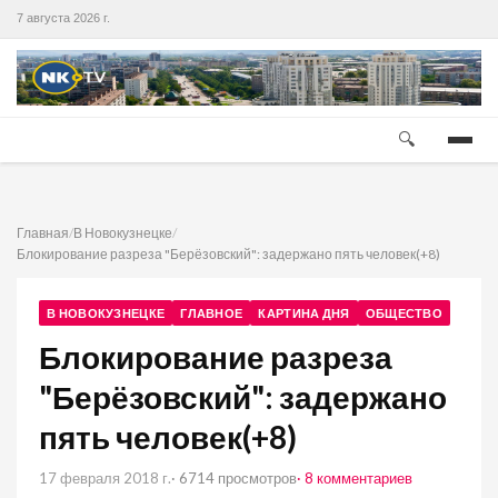
7 августа 2026 г.
🔍
Главная
/
В Новокузнецке
/
Блокирование разреза "Берёзовский": задержано пять человек(+8)
В НОВОКУЗНЕЦКЕ
ГЛАВНОЕ
КАРТИНА ДНЯ
ОБЩЕСТВО
Блокирование разреза
"Берёзовский": задержано
пять человек(+8)
17 февраля 2018 г.
· 6714 просмотров
· 8 комментариев