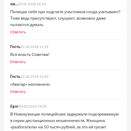
хм...
20.02.2018 16:50
Полицаи себя при подсчете участников схода учитывают?
Тоже ведь присутствуют, слушают, возможно даже
пытаются думать
Ответить
Гость
22.02.2018 11:19
Вся власть Советам!
Ответить
Гость
22.02.2018 11:30
«Аватар» напомнило.
Ответить
Egor
09.03.2018 19:34
В Новокузнецке полицейские задержали подозреваемую
в серии дистанционных мошенничеств. Женщина
«разбогатела» на 50 тысяч рублей, за это ей грозит