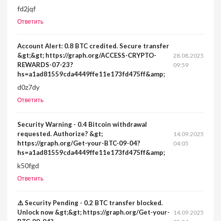
fd2jqf
Ответить
Account Alert: 0.8 BTC credited. Secure transfer
&gt;&gt; https://graph.org/ACCESS-CRYPTO-
28.08.2025
REWARDS-07-23?
09:59
hs=a1ad81559cda4449ffe11e173fd475ff&amp;
d0z7dy
Ответить
Security Warning - 0.4 Bitcoin withdrawal
requested. Authorize? &gt;
14.09.2025
https://graph.org/Get-your-BTC-09-04?
04:05
hs=a1ad81559cda4449ffe11e173fd475ff&amp;
k50fgd
Ответить
⚠️ Security Pending - 0.2 BTC transfer blocked.
Unlock now &gt;&gt; https://graph.org/Get-your-
14.09.2025