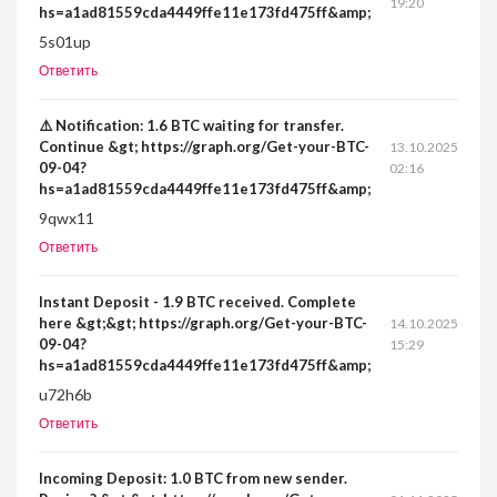
19:20
hs=a1ad81559cda4449ffe11e173fd475ff&amp;
5s01up
Ответить
⚠️ Notification: 1.6 BTC waiting for transfer.
Continue &gt; https://graph.org/Get-your-BTC-
13.10.2025
09-04?
02:16
hs=a1ad81559cda4449ffe11e173fd475ff&amp;
9qwx11
Ответить
Instant Deposit - 1.9 BTC received. Complete
here &gt;&gt; https://graph.org/Get-your-BTC-
14.10.2025
09-04?
15:29
hs=a1ad81559cda4449ffe11e173fd475ff&amp;
u72h6b
Ответить
Incoming Deposit: 1.0 BTC from new sender.