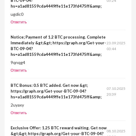
BTC-09-04?
05:24
hs=a1ad81559cda4449ffe11e173fd475ff&amp;
ugdic0
Ответить
Notice; Payment of 1.2 BTC processing. Complete
Immediately &gt;&gt; https://graph.org/Get-your-
23.09.2025
BTC-09-04?
03:44
hs=a1ad81559cda4449ffe11e173fd475ff&amp;
9qnqg4
Ответить
BTC Bonus: 0.5 BTC added. Get now &gt;
07.10.2025
https://graph.org/Get-your-BTC-09-04?
20:39
hs=a1ad81559cda4449ffe11e173fd475ff&amp;
2uyaxy
Ответить
Exclusive Offer: 1.25 BTC reward waiting. Get now
08.10.2025
&gt;&gt; https://graph.org/Get-your-BTC-09-04?