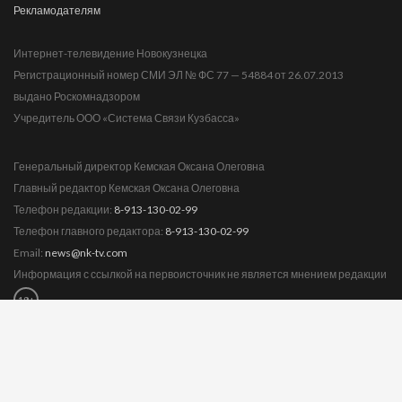
Рекламодателям
Интернет-телевидение Новокузнецка
Регистрационный номер СМИ ЭЛ № ФС 77 — 54884 от 26.07.2013
выдано Роскомнадзором
Учредитель ООО «Система Связи Кузбасса»
Генеральный директор Кемская Оксана Олеговна
Главный редактор Кемская Оксана Олеговна
Телефон редакции:
8-913-130-02-99
Телефон главного редактора:
8-913-130-02-99
Email:
news@nk-tv.com
Информация с ссылкой на первоисточник не является мнением редакции
18+
Замечания:
news@nk-tv.com
© ООО «Система Связи Кузбасса»
RSS