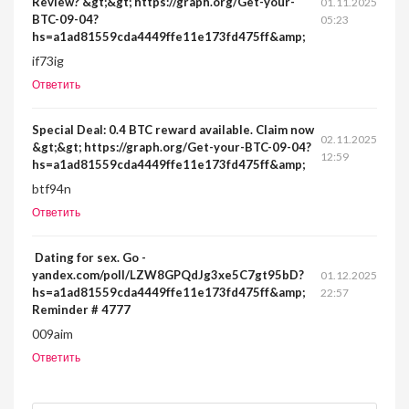
Review? &gt;&gt; https://graph.org/Get-your-
01.11.2025
BTC-09-04?
05:23
hs=a1ad81559cda4449ffe11e173fd475ff&amp;
if73ig
Ответить
Special Deal: 0.4 BTC reward available. Claim now
02.11.2025
&gt;&gt; https://graph.org/Get-your-BTC-09-04?
12:59
hs=a1ad81559cda4449ffe11e173fd475ff&amp;
btf94n
Ответить
️ Dating for sex. Go -
yandex.com/poll/LZW8GPQdJg3xe5C7gt95bD?
01.12.2025
hs=a1ad81559cda4449ffe11e173fd475ff&amp;
22:57
Reminder # 4777 ️
009aim
Ответить