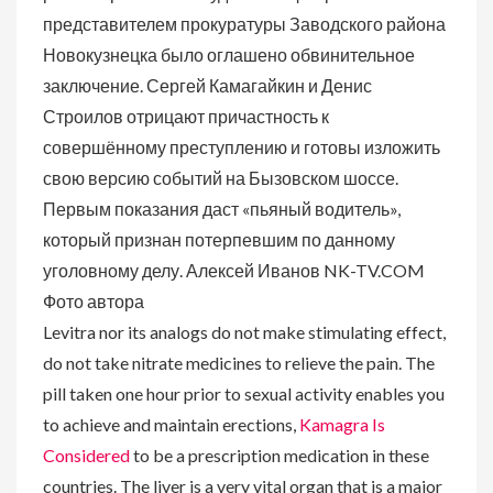
представителем прокуратуры Заводского района
Новокузнецка было оглашено обвинительное
заключение. Сергей Камагайкин и Денис
Строилов отрицают причастность к
совершённому преступлению и готовы изложить
свою версию событий на Бызовском шоссе.
Первым показания даст «пьяный водитель»,
который признан потерпевшим по данному
уголовному делу. Алексей Иванов NK-TV.COM
Фото автора
Levitra nor its analogs do not make stimulating effect,
do not take nitrate medicines to relieve the pain. The
pill taken one hour prior to sexual activity enables you
to achieve and maintain erections,
Kamagra Is
Considered
to be a prescription medication in these
countries. The liver is a very vital organ that is a major