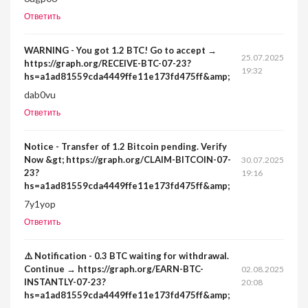
Ответить
WARNING - You got 1.2 BTC! Go to accept →
25.07.2025
https://graph.org/RECEIVE-BTC-07-23?
19:32
hs=a1ad81559cda4449ffe11e173fd475ff&amp;
dab0vu
Ответить
Notice - Transfer of 1.2 Bitcoin pending. Verify
Now &gt; https://graph.org/CLAIM-BITCOIN-07-
30.07.2025
23?
19:16
hs=a1ad81559cda4449ffe11e173fd475ff&amp;
7y1yop
Ответить
⚠️ Notification - 0.3 BTC waiting for withdrawal.
Continue → https://graph.org/EARN-BTC-
02.08.2025
INSTANTLY-07-23?
20:08
hs=a1ad81559cda4449ffe11e173fd475ff&amp;