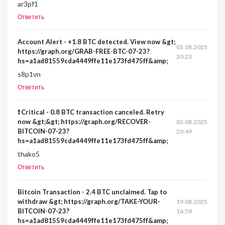
ar3pf1
Ответить
Account Alert - +1.8 BTC detected. View now &gt;
03.08.2025
https://graph.org/GRAB-FREE-BTC-07-23?
20:23
hs=a1ad81559cda4449ffe11e173fd475ff&amp;
s8p1vn
Ответить
❗ Critical - 0.8 BTC transaction canceled. Retry
now &gt;&gt; https://graph.org/RECOVER-
03.08.2025
BITCOIN-07-23?
20:49
hs=a1ad81559cda4449ffe11e173fd475ff&amp;
thako5
Ответить
Bitcoin Transaction - 2.4 BTC unclaimed. Tap to
withdraw &gt; https://graph.org/TAKE-YOUR-
19.08.2025
BITCOIN-07-23?
16:59
hs=a1ad81559cda4449ffe11e173fd475ff&amp;