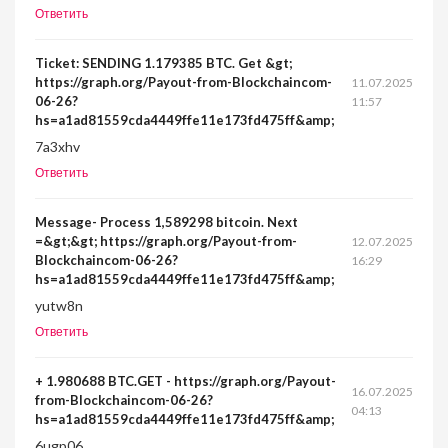
Ответить
Ticket: SENDING 1.179385 BTC. Get &gt;
https://graph.org/Payout-from-Blockchaincom-
11.07.2025
06-26?
11:57
hs=a1ad81559cda4449ffe11e173fd475ff&amp;
7a3xhv
Ответить
Message- Process 1,589298 bitcoin. Next
=&gt;&gt; https://graph.org/Payout-from-
12.07.2025
Blockchaincom-06-26?
16:29
hs=a1ad81559cda4449ffe11e173fd475ff&amp;
yutw8n
Ответить
+ 1.980688 BTC.GET - https://graph.org/Payout-
16.07.2025
from-Blockchaincom-06-26?
04:13
hs=a1ad81559cda4449ffe11e173fd475ff&amp;
6ugp06