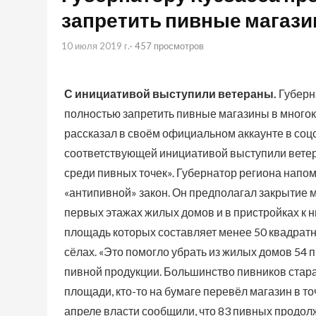
запретить пивные магаз
10 июля 2019 г.
· 457 просмотров
С инициативой выступили ветераны.
Губерн
полностью запретить пивные магазины в многок
рассказал в своём официальном аккаунте в соцс
соответствующей инициативой выступили ветеран
среди пивных точек». Губернатор региона напомн
«антипивной» закон. Он предполагал закрытие 
первых этажах жилых домов и в пристройках к ни
площадь которых составляет менее 50 квадратн
сёлах. «Это помогло убрать из жилых домов 54
пивной продукции. Большинство пивников стара
площади, кто-то на бумаге перевёл магазин в т
апреле власти сообщили, что 83 пивных продол