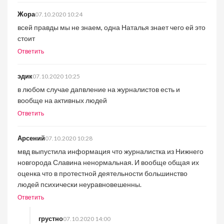
Жора
07.10.2020 10:24
всей правды мы не знаем, одна Наталья знает чего ей это
стоит
Ответить
эдик
07.10.2020 10:25
в любом случае дапвление на журналистов есть и
вообще на активных людей
Ответить
Арсений
07.10.2020 10:28
мвд выпустила информация что журналистка из Нижнего
новгорода Славина ненормальная. И вообще общая их
оценка что в протестной деятельности большинство
людей психически неуравновешенны.
Ответить
грустно
07.10.2020 14:00