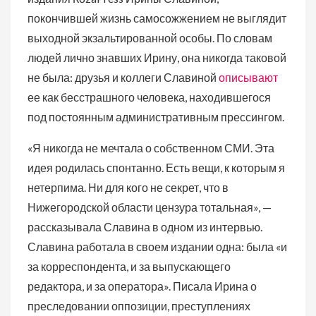
покончившей жизнь самосожжением не выглядит
выходной экзальтированной особы. По словам
людей лично знавших Ирину, она никогда таковой
не была: друзья и коллеги Славиной
описывают
ее как бесстрашного человека, находившегося
под постоянным административным прессингом.
«Я никогда не мечтала о собственном СМИ. Эта
идея родилась спонтанно. Есть вещи, к которым я
нетерпима. Ни для кого не секрет, что в
Нижегородской области цензура тотальная», —
рассказывала Славина в одном из интервью.
Славина работала в своем издании одна: была «и
за корреспондента, и за выпускающего
редактора, и за оператора». Писала Ирина о
преследовании оппозиции, преступлениях