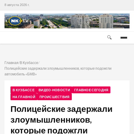
8 августа 2026 г.
🔍
Главная
/
В Кузбассе
/
Полицейские задержали злоумышленников, которые подожгли
автомобиль «БМВ»
В КУЗБАССЕ
ВИДЕО-НОВОСТИ
ГЛАВНОЕ СЕГОДНЯ
НА ГЛАВНОЙ
ПРОИСШЕСТВИЯ
Полицейские задержали
злоумышленников,
которые подожгли