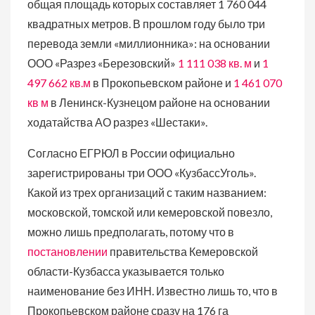
общая площадь которых составляет 1 760 044
квадратных метров. В прошлом году было три
перевода земли «миллионника»: на основании
ООО «Разрез «Березовский»
1 111 038 кв. м
и
1
497 662 кв.м
в Прокопьевском районе и
1 461 070
кв м
в Ленинск-Кузнецом районе на основании
ходатайства АО разрез «Шестаки».
Согласно ЕГРЮЛ в России официально
зарегистрированы три ООО «КузбассУголь».
Какой из трех организаций с таким названием:
московской, томской или кемеровской повезло,
можно лишь предполагать, потому что в
постановлении
правительства Кемеровской
области-Кузбасса указывается только
наименование без ИНН. Известно лишь то, что в
Прокопьевском районе сразу на 176 га