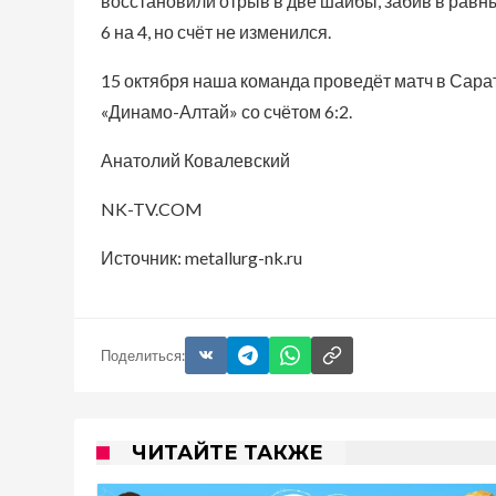
восстановили отрыв в две шайбы, забив в равны
6 на 4, но счёт не изменился.
15 октября наша команда проведёт матч в Сара
«Динамо-Алтай» со счётом 6:2.
Анатолий Ковалевский
NK-TV.COM
Источник: metallurg-nk.ru
Поделиться:
ЧИТАЙТЕ ТАКЖЕ