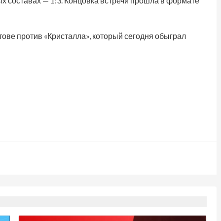
х составах — 1:3. Концовка встречи прошла в формате
тове против «Кристалла», который сегодня обыграл