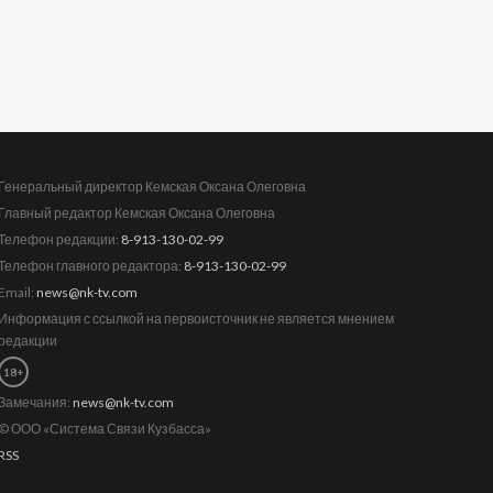
Генеральный директор Кемская Оксана Олеговна
Главный редактор Кемская Оксана Олеговна
Телефон редакции:
8-913-130-02-99
Телефон главного редактора:
8-913-130-02-99
Email:
news@nk-tv.com
Информация с ссылкой на первоисточник не является мнением
редакции
18+
Замечания:
news@nk-tv.com
© ООО «Система Связи Кузбасса»
RSS