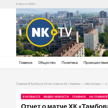
8 августа 2026 г.
Главное
Общество
Политика
Происшествия
Главная
/
В Кузбассе
/
Отчет о матче ХК «Тамбов» — «Металлург» — 3:1 (
В КУЗБАССЕ
ВИДЕО-НОВОСТИ
ГЛАВНОЕ
НА ГЛАВНОЙ
Отчет о матче ХК «Тамбов» 