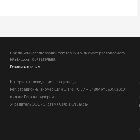
При любом использовании текстовых и видеоматериалов ссылка
на nk-tv.com обязательна.
Рекламодателям
Интернет-телевидение Новокузнецка
Регистрационный номер СМИ ЭЛ № ФС 77 — 54884 от 26.07.2013
выдано Роскомнадзором
Учредитель ООО «Система Связи Кузбасса»