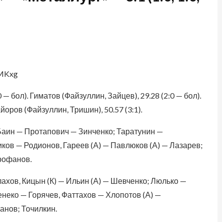
EMKxg
— бол). Гиматов (Файзуллин, Зайцев), 29.28 (2:0 — бол).
йоров (Файзуллин, Тришин), 50.57 (3:1).
Баин — Протапович — Зинченко; Таратунин —
ков — Родионов, Гареев (А) — Павлюков (А) — Лазарев;
рофанов.
ахов, Кицын (К) — Ильин (А) — Шевченко; Люлько —
неко — Горячев, Фаттахов — Хлопотов (А) —
анов; Точилкин.