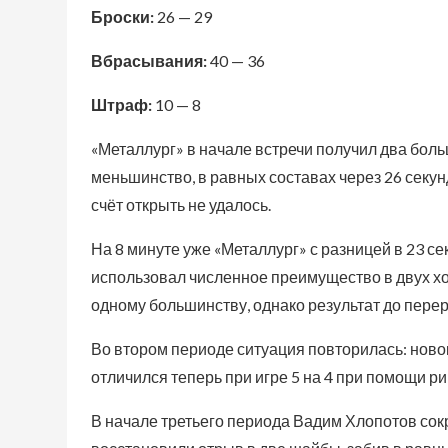
Броски:
26 — 29
Вбрасывания:
40 — 36
Штраф:
10 — 8
«Металлург» в начале встречи получил два бол
меньшинство, в равных составах через 26 секу
счёт открыть не удалось.
На 8 минуте уже «Металлург» с разницей в 23 
использовал численное преимущество в двух хо
одному большинству, однако результат до пере
Во втором периоде ситуация повторилась: ново
отличился теперь при игре 5 на 4 при помощи ри
В начале третьего периода Вадим Хлопотов сокр