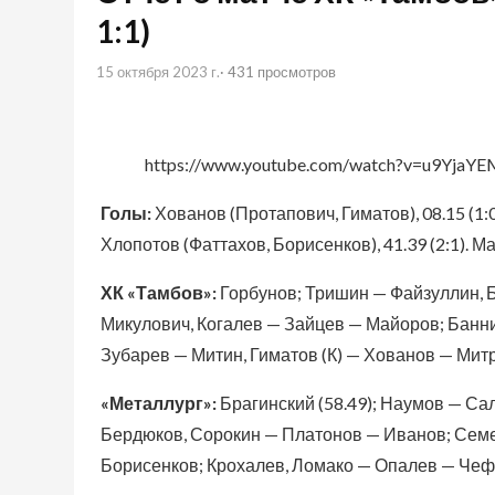
1:1)
15 октября 2023 г.
· 431 просмотров
https://www.youtube.com/watch?v=u9YjaY
Голы:
Хованов (Протапович, Гиматов), 08.15 (1:0 
Хлопотов (Фаттахов, Борисенков), 41.39 (2:1). Ма
ХК «Тамбов»:
Горбунов; Тришин — Файзуллин, 
Микулович, Когалев — Зайцев — Майоров; Банни
Зубарев — Митин, Гиматов (К) — Хованов — Мит
«Металлург»:
Брагинский (58.49); Наумов — Сал
Бердюков, Сорокин — Платонов — Иванов; Семе
Борисенков; Крохалев, Ломако — Опалев — Чеф