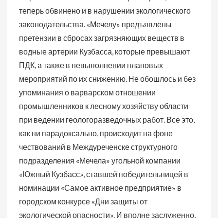
теперь обвинено и в нарушении экологического
законодательства.
«Мечелу» предъявлены
претензии в сбросах загрязняющих веществ в
водные артерии Кузбасса, которые превышают
ПДК, а также в невыполнении плановых
мероприятий по их снижению. Не обошлось и без
упоминания о варварском отношении
промышленников к лесному хозяйству области
при ведении геологоразведочных работ. Все это,
как ни парадоксально, происходит на фоне
чествований в Междуреченске структурного
подразделения «Мечела» угольной компании
«Южный Кузбасс», ставшей победительницей в
номинации «Самое активное предприятие» в
городском конкурсе «Дни защиты от
экологической опасности». И вполне заслуженно,