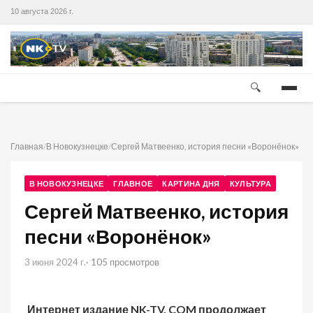
10 августа 2026 г.
🔍
Главная
/
В Новокузнецке
/
Сергей Матвеенко, история песни «Воронёнок»
В НОВОКУЗНЕЦКЕ
ГЛАВНОЕ
КАРТИНА ДНЯ
КУЛЬТУРА
Сергей Матвеенко, история
песни «Воронёнок»
3 июня 2024 г.
· 105 просмотров
Интернет издание
NK
-
TV
.
COM
продолжает