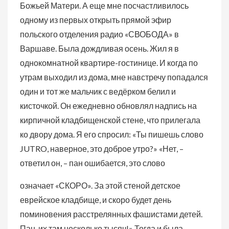
Божьей Матери. А еще мне посчастливилось
одному из первых открыть прямой эфир
польского отделения радио «СВОБОДА» в
Варшаве. Была дождливая осень. Жил я в
однокомнатной квартире-гостинице. И когда по
утрам выходил из дома, мне навстречу попадался
один и тот же мальчик с ведёрком белил и
кисточкой. Он ежедневно обновлял надпись на
кирпичной кладбищенской стене, что прилегала
ко двору дома. Я его спросил: «Ты пишешь слово
JUTRO, наверное, это доброе утро?» «Нет, –
ответил он, – пан ошибается, это слово
означает «СКОРО». За этой стеной детское
еврейское кладбище, и скоро будет день
поминовения расстрелянных фашистами детей.
Пан, их там несколько тысяч!» Тогда и была