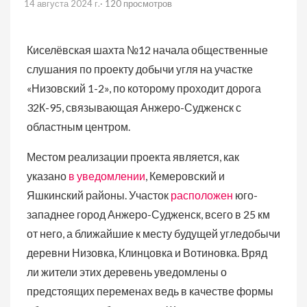
14 августа 2024 г.
· 120 просмотров
Киселёвская шахта №12 начала общественные
слушания по проекту добычи угля на участке
«Низовский 1-2», по которому проходит дорога
32К-95, связывающая Анжеро-Судженск с
областным центром.
Местом реализации проекта является, как
указано
в уведомлении
, Кемеровский и
Яшкинский районы. Участок
расположен
юго-
западнее город Анжеро-Судженск, всего в 25 км
от него, а ближайшие к месту будущей угледобычи
деревни Низовка, Клинцовка и Вотиновка. Вряд
ли жители этих деревень уведомлены о
предстоящих переменах ведь в качестве формы