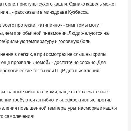
в горле, приступы сухого кашля. Однако кашель может
ия», - рассказали в минздраве Кузбасса.
всего протекает «атипично» - симптомы могут
ы, чем при обычной пневмонии. Люди жалуются на
фебрильную температуру и головную боль.
енения в легких, а при осмотрах не слышны хрипы.
 еще прозвали «немой» - достаточно сложно. Для
серологические тесты или ПЦР для выявления
 вызванные микоплазмами, чаще всего лечатся как
монии требуются антибиотики, эффективные против
появления повышенной температуры, насморка и кашля
го самолечения!