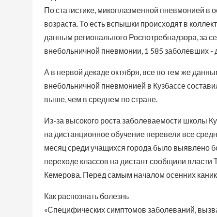
По статистике, микоплазменной пневмонией в о
возраста. То есть вспышки происходят в коллект
данным регионального Роспотребнадзора, за се
внебольничной пневмонии, 1 585 заболевших - д
А в первой декаде октября, все по тем же дан
внебольничной пневмонией в Кузбассе составило
выше, чем в среднем по стране.
Из-за высокого роста заболеваемости школы Куз
на дистанционное обучение перевели все средн
месяц среди учащихся города было выявлено б
переходе классов на дистант сообщили власти 
Кемерова. Перед самым началом осенних каник
Как распознать болезнь
«Специфических симптомов заболеваний, вызван