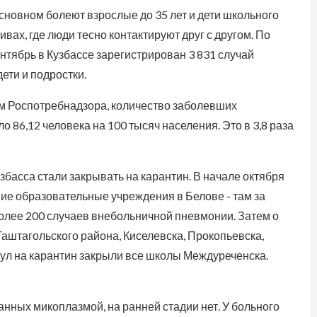
сновном болеют взрослые до 35 лет и дети школьного
ивах, где люди тесно контактируют друг с другом. По
нтябрь в Кузбассе зарегистрирован 3 831 случай
ети и подростки.
ным Роспотребнадзора, количество заболевших
 86,12 человека на 100 тысяч населения. Это в 3,8 раза
басса стали закрывать на карантин. В начале октября
ие образовательные учреждения в Белове - там за
олее 200 случаев внебольничной пневмонии. Затем о
Таштагольского района, Киселевска, Прокопьевска,
ул на карантин закрыли все школы Междуреченска.
ных микоплазмой, на ранней стадии нет. У больного