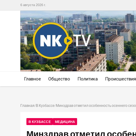
6 августа 2026 г.
Главное
Общество
Политика
Происшествия
Главная
/
В Кузбассе
/
Минздрав отметил особенность осеннего сезо
В КУЗБАССЕ
МЕДИЦИНА
Минздрав отметил особен