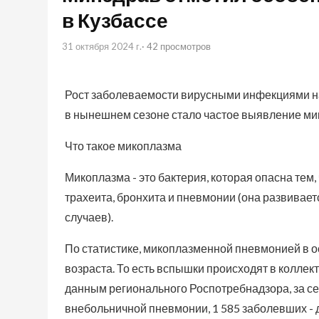
в Кузбассе
31 октября 2024 г.
· 42 просмотров
Рост заболеваемости вирусными инфекциями н
в нынешнем сезоне стало частое выявление ми
Что такое микоплазма
Микоплазма - это бактерия, которая опасна тем
трахеита, бронхита и пневмонии (она развивает
случаев).
По статистике, микоплазменной пневмонией в о
возраста. То есть вспышки происходят в коллект
данным регионального Роспотребнадзора, за се
внебольничной пневмонии, 1 585 заболевших - д