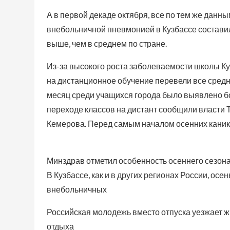
А в первой декаде октября, все по тем же дан
внебольничной пневмонией в Кузбассе составило
выше, чем в среднем по стране.
Из-за высокого роста заболеваемости школы Куз
на дистанционное обучение перевели все средн
месяц среди учащихся города было выявлено б
переходе классов на дистант сообщили власти 
Кемерова. Перед самым началом осенних каник
Минздрав отметил особенность осеннего сезон
В Кузбассе, как и в других регионах России, о
внебольничных
Российская молодежь вместо отпуска уезжает ж
отдыха