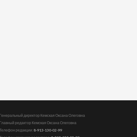
Генеральный директор Кемская Оксана Олеговна
Главный редактор Кемская Оксана Олеговна
Телефон редакции:
8-913-130-02-99