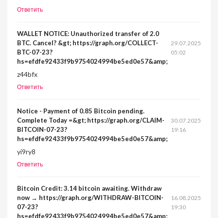
Ответить
WALLET NOTICE: Unauthorized transfer of 2.0
BTC. Cancel? &gt; https://graph.org/COLLECT-
29.07.2025
BTC-07-23?
05:02
hs=efdfe92433f9b9754024994be5ed0e57&amp;
z44bfx
Ответить
Notice - Payment of 0.85 Bitcoin pending.
Complete Today =&gt; https://graph.org/CLAIM-
30.07.2025
BITCOIN-07-23?
19:16
hs=efdfe92433f9b9754024994be5ed0e57&amp;
yi9ry8
Ответить
Bitcoin Credit: 3.14 bitcoin awaiting. Withdraw
now → https://graph.org/WITHDRAW-BITCOIN-
16.08.2025
07-23?
19:30
hs=efdfe92433f9b9754024994be5ed0e57&amp;