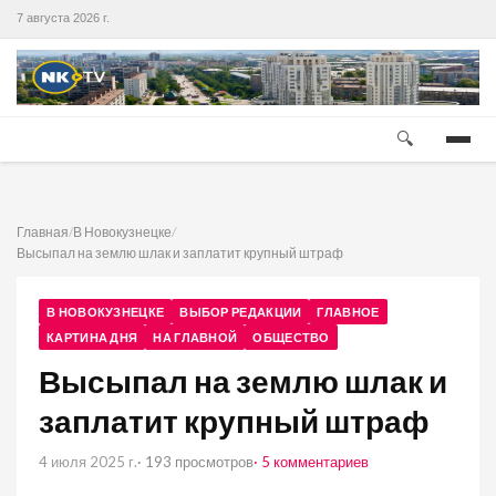
7 августа 2026 г.
🔍
Главная
/
В Новокузнецке
/
Высыпал на землю шлак и заплатит крупный штраф
В НОВОКУЗНЕЦКЕ
ВЫБОР РЕДАКЦИИ
ГЛАВНОЕ
КАРТИНА ДНЯ
НА ГЛАВНОЙ
ОБЩЕСТВО
Высыпал на землю шлак и
заплатит крупный штраф
4 июля 2025 г.
· 193 просмотров
· 5 комментариев