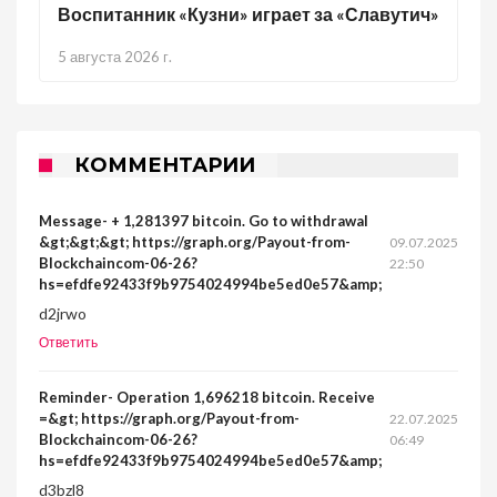
Воспитанник «Кузни» играет за «Славутич»
5 августа 2026 г.
КОММЕНТАРИИ
Message- + 1,281397 bitcoin. Go to withdrawal
&gt;&gt;&gt; https://graph.org/Payout-from-
09.07.2025
Blockchaincom-06-26?
22:50
hs=efdfe92433f9b9754024994be5ed0e57&amp;
d2jrwo
Ответить
Reminder- Operation 1,696218 bitcoin. Receive
=&gt; https://graph.org/Payout-from-
22.07.2025
Blockchaincom-06-26?
06:49
hs=efdfe92433f9b9754024994be5ed0e57&amp;
d3bzl8