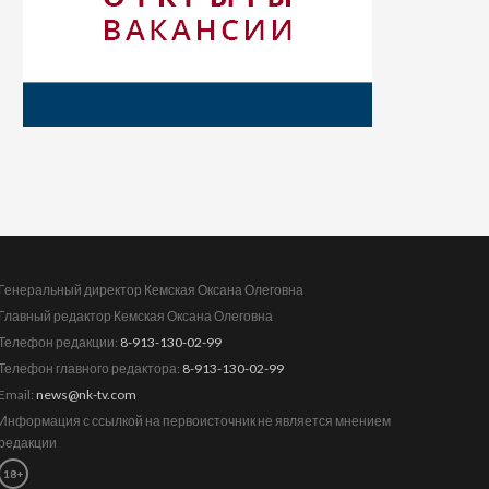
Генеральный директор Кемская Оксана Олеговна
Главный редактор Кемская Оксана Олеговна
Телефон редакции:
8-913-130-02-99
Телефон главного редактора:
8-913-130-02-99
Email:
news@nk-tv.com
Информация с ссылкой на первоисточник не является мнением
редакции
18+