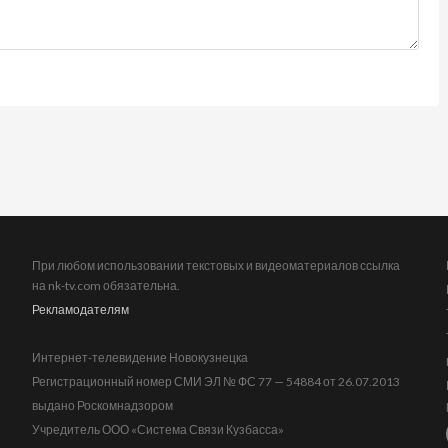
При любом использовании текстовых и видеоматериалов ссылка
на nk-tv.com обязательна.
Рекламодателям
Интернет-телевидение Новокузнецка
Регистрационный номер СМИ ЭЛ № ФС 77 — 54884 от 26.07.2013
выдано Роскомнадзором
Учредитель ООО «Система Связи Кузбасса»