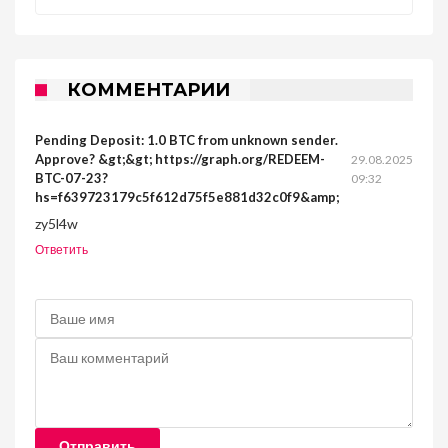
КОММЕНТАРИИ
Pending Deposit: 1.0 BTC from unknown sender.
Approve? &gt;&gt; https://graph.org/REDEEM-
29.08.2025
BTC-07-23?
09:32
hs=f639723179c5f612d75f5e881d32c0f9&amp;
zy5l4w
Ответить
Отправить