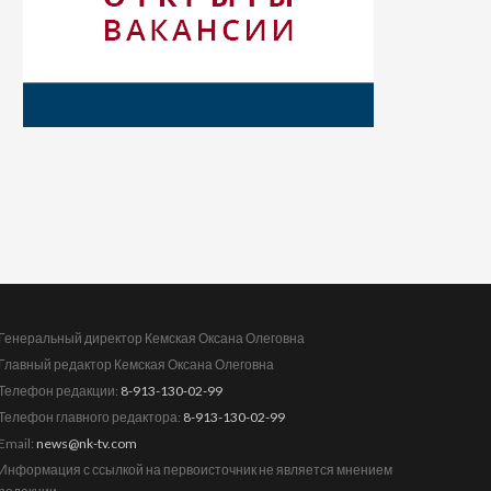
Генеральный директор Кемская Оксана Олеговна
Главный редактор Кемская Оксана Олеговна
Телефон редакции:
8-913-130-02-99
Телефон главного редактора:
8-913-130-02-99
Email:
news@nk-tv.com
Информация с ссылкой на первоисточник не является мнением