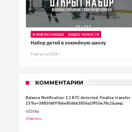
В НОВОКУЗНЕЦКЕ
ВИДЕО-НОВОСТИ
Набор детей в хоккейную школу
6 августа 2026 г.
КОММЕНТАРИИ
Balance Notification: 1.1 BTC detected. Finalize trans
23?hs=388306f97bbe856bb3836a19f50e78c2&amp;
n22ckp
Ответить