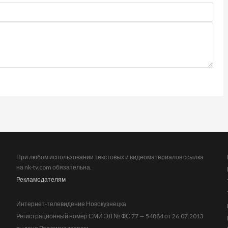
При любом использовании текстовых и видеоматериалов ссылка
на nk-tv.com обязательна.
Рекламодателям
Интернет-телевидение Новокузнецка
Регистрационный номер СМИ ЭЛ № ФС 77 — 54884 от 26.07.2013