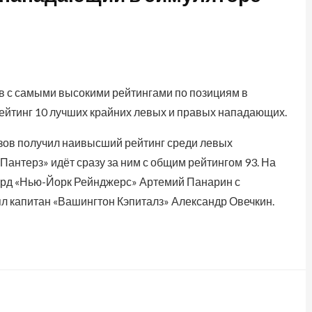
ов с самыми высокими рейтингами по позициям в
ейтинг 10 лучших крайних левых и правых нападающих.
зов получил наивысший рейтинг среди левых
Пантерз» идёт сразу за ним с общим рейтингом 93. На
ард «Нью-Йорк Рейнджерс» Артемий Панарин с
ял капитан «Вашингтон Кэпиталз» Александр Овечкин.