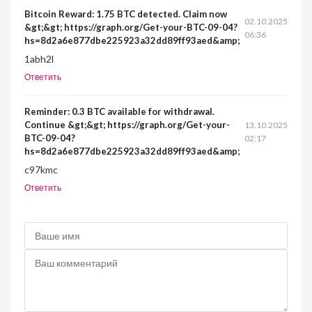
Bitcoin Reward: 1.75 BTC detected. Claim now
02.10.2025
&gt;&gt; https://graph.org/Get-your-BTC-09-04?
06:36
hs=8d2a6e877dbe225923a32dd89ff93aed&amp;
1abh2l
Ответить
Reminder: 0.3 BTC available for withdrawal.
Continue &gt;&gt; https://graph.org/Get-your-
13.10.2025
BTC-09-04?
02:17
hs=8d2a6e877dbe225923a32dd89ff93aed&amp;
c97kmc
Ответить