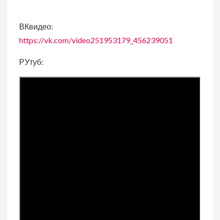
ВКвидео:
https://vk.com/video251953179_456239051
РУтуб: