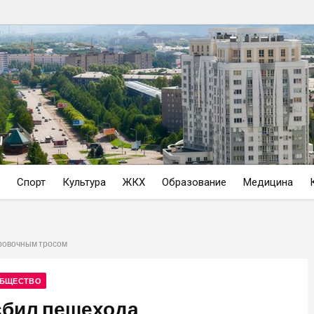
Спорт
Культура
ЖКХ
Образование
Медицина
ровочным тросом
БЩЕСТВО
сбил пешехода