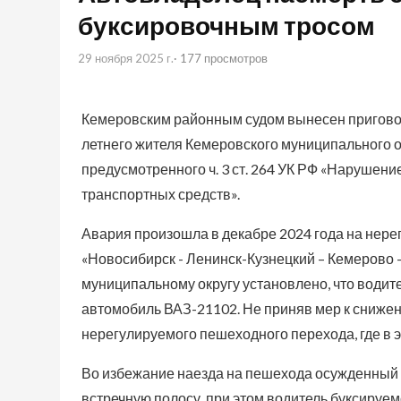
буксировочным тросом
29 ноября 2025 г.
· 177 просмотров
Кемеровским районным судом вынесен приговор
летнего жителя Кемеровского муниципального о
предусмотренного ч. 3 ст. 264 УК РФ «Нарушен
транспортных средств».
Авария произошла в декабре 2024 года на нер
«Новосибирск - Ленинск-Кузнецкий – Кемерово
муниципальному округу установлено, что водите
автомобиль ВАЗ-21102. Не приняв мер к снижени
нерегулируемого пешеходного перехода, где в 
Во избежание наезда на пешехода осужденный 
встречную полосу, при этом водитель буксируем