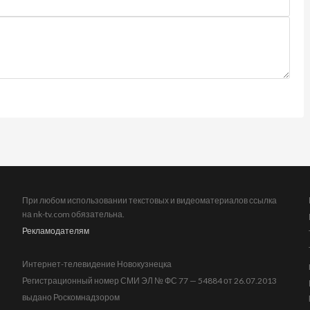
При любом использовании текстовых и видеоматериалов ссылка
на nk-tv.com обязательна.
Рекламодателям
Интернет-телевидение Новокузнецка
Регистрационный номер СМИ ЭЛ № ФС 77 — 54884 от 26.07.2013
выдано Роскомнадзором