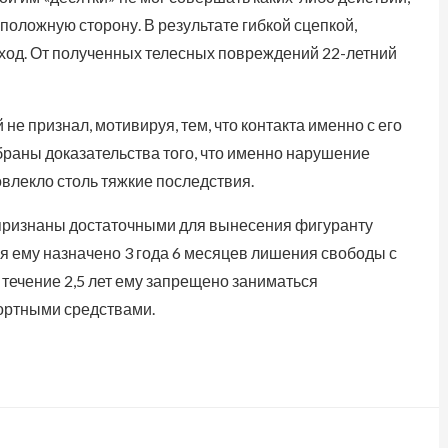
положную сторону. В результате гибкой сцепкой,
ход. От полученных телесных повреждений 22-летний
 признал, мотивируя, тем, что контакта именно с его
раны доказательства того, что именно нарушение
влекло столь тяжкие последствия.
 признаны достаточными для вынесения фигуранту
ия ему назначено 3 года 6 месяцев лишения свободы с
 течение 2,5 лет ему запрещено заниматься
портными средствами.