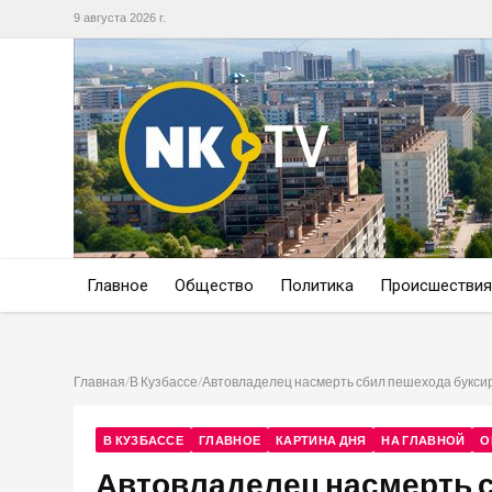
9 августа 2026 г.
Главное
Общество
Политика
Происшествия
Главная
/
В Кузбассе
/
Автовладелец насмерть сбил пешехода букси
В КУЗБАССЕ
ГЛАВНОЕ
КАРТИНА ДНЯ
НА ГЛАВНОЙ
О
Автовладелец насмерть 