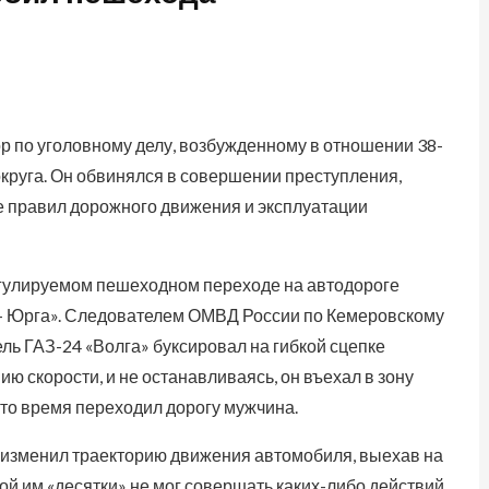
 по уголовному делу, возбужденному в отношении 38-
круга. Он обвинялся в совершении преступления,
ие правил дорожного движения и эксплуатации
егулируемом пешеходном переходе на автодороге
 – Юрга». Следователем ОМВД России по Кемеровскому
ль ГАЗ-24 «Волга» буксировал на гибкой сцепке
ю скорости, и не останавливаясь, он въехал в зону
это время переходил дорогу мужчина.
изменил траекторию движения автомобиля, выехав на
ой им «десятки» не мог совершать каких-либо действий,