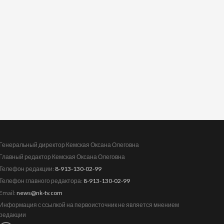
Генеральный директор Кемская Оксана Олеговна
Главный редактор Кемская Оксана Олеговна
Телефон редакции:
8-913-130-02-99
Телефон главного редактора:
8-913-130-02-99
Email:
news@nk-tv.com
Информация с ссылкой на первоисточник не является мнением
редакции