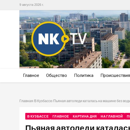
9 августа 2026 г.
Главное
Общество
Политика
Происшествия
Главная
/
В Кузбассе
/
Пьяная автоледи каталась на машине без вод
В КУЗБАССЕ
ГЛАВНОЕ
КАРТИНА ДНЯ
НА ГЛАВНОЙ
П
Пьяная автоледи каталас