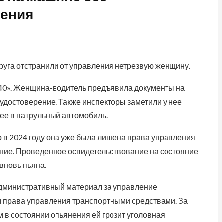
рения
руга отстранили от управления нетрезвую женщину.
40». Женщина-водитель предъявила документы на
 удостоверение. Также инспекторы заметили у нее
 ее в патрульный автомобиль.
о в 2024 году она уже была лишена права управления
ние. Проведенное освидетельствование на состояние
вновь пьяна.
дминистративный материал за управление
 права управления транспортными средствами. За
 в состоянии опьянения ей грозит уголовная