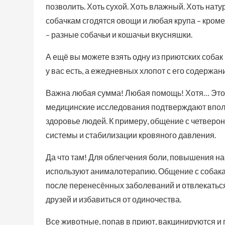
позволить. Хоть сухой. Хоть влажный. Хоть нату
собачкам сгодятся овощи и любая крупа – кроме
– разные собачьи и кошачьи вкусняшки.
А ещё вы можете взять одну из приютских собак 
у вас есть, а ежедневных хлопот с его содержани
Важна любая сумма! Любая помощь! Хотя… Это с 
медицинские исследования подтверждают впол
здоровье людей. К примеру, общение с четверо
системы и стабилизации кровяного давления.
Да что там! Для облегчения боли, повышения н
используют анималотерапию. Общение с собака
после перенесённых заболеваний и отвлекатьс
друзей и избавиться от одиночества.
Все животные, попав в приют, вакцинируются и