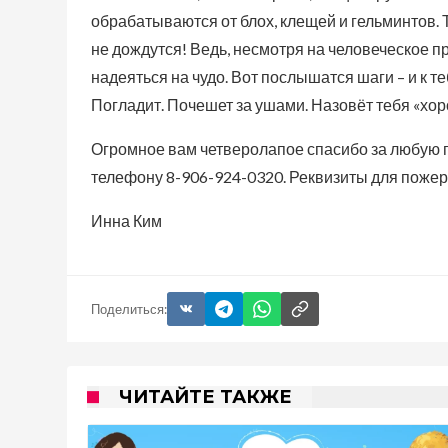
обрабатываются от блох, клещей и гельминтов. Т
не дождутся! Ведь, несмотря на человеческое 
надеяться на чудо. Вот послышатся шаги – и к т
Погладит. Почешет за ушами. Назовёт тебя «хор
Огромное вам четверолапое спасибо за любую
телефону 8-906-924-0320. Реквизиты для пожерт
Инна Ким
Поделиться:
ЧИТАЙТЕ ТАКЖЕ