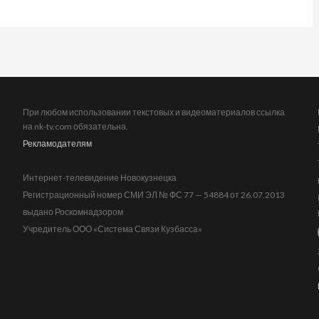
При любом использовании текстовых и видеоматериалов ссылка
на nk-tv.com обязательна.
Рекламодателям
Интернет-телевидение Новокузнецка
Регистрационный номер СМИ ЭЛ № ФС 77 — 54884 от 26.07.2013
выдано Роскомнадзором
Учредитель ООО «Система Связи Кузбасса»