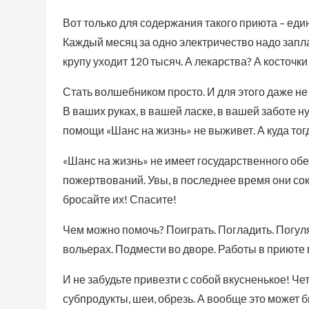
Вот только для содержания такого приюта – еди
Каждый месяц за одно электричество надо запл
крупу уходит 120 тысяч. А лекарства? А косточк
Стать волшебником просто. И для этого даже н
В ваших руках, в вашей ласке, в вашей заботе 
помощи «Шанс на жизнь» не выживет. А куда тог
«Шанс на жизнь» не имеет государственного обе
пожертвований. Увы, в последнее время они со
бросайте их! Спасите!
Чем можно помочь? Поиграть. Погладить. Погуля
вольерах. Подмести во дворе. Работы в приюте
И не забудьте привезти с собой вкусненькое! Че
субпродукты, шеи, обрезь. А вообще это может 