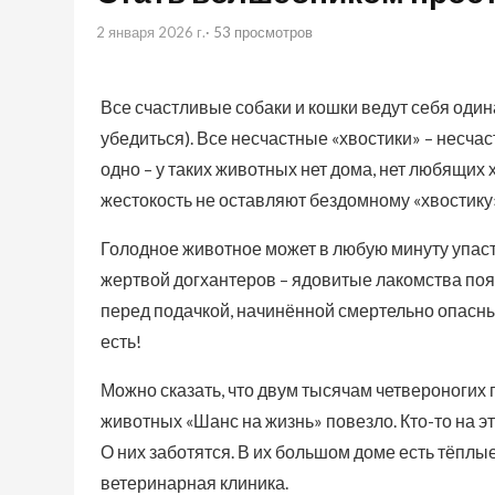
2 января 2026 г.
· 53 просмотров
Все счастливые собаки и кошки ведут себя один
убедиться). Все несчастные «хвостики» – несча
одно – у таких животных нет дома, нет любящих 
жестокость не оставляют бездомному «хвостику
Голодное животное может в любую минуту упаст
жертвой догхантеров – ядовитые лакомства поя
перед подачкой, начинённой смертельно опасны
есть!
Можно сказать, что двум тысячам четвероногих
животных «Шанс на жизнь» повезло. Кто-то на эт
О них заботятся. В их большом доме есть тёплы
ветеринарная клиника.