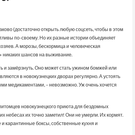
аково (достаточно открыть любую соцсеть, чтобы в этом
стливы по-своему. Но их разные истории объединяет
хозяев. А морозы, бескормица и человеческая
» никаких шансов на выживание.
ь и замёрзнуть. Оно может стать ужином бомжей или
вляются в новокузнецких дворах регулярно. А устоять
ми медикаментами, – невозможно. Уж очень хочется
 питомцев новокузнецкого приюта для бездомных
их небесах их точно заметил! Они не умерли. Их кормят.
е и карантинные боксы, собственные кухня и