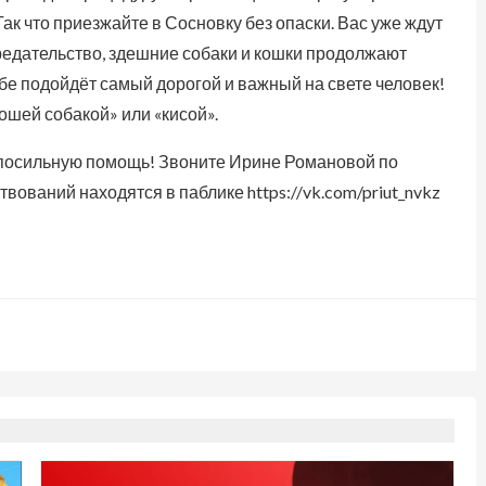
ак что приезжайте в Сосновку без опаски. Вас уже ждут
предательство, здешние собаки и кошки продолжают
ебе подойдёт самый дорогой и важный на свете человек!
ошей собакой» или «кисой».
 посильную помощь! Звоните Ирине Романовой по
вований находятся в паблике https://vk.com/priut_nvkz