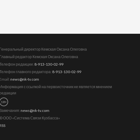
Генеральный директор Кемская Оксана Олеговна
Главный редактор Кемская Оксана Олеговна
Телефон редакции:
8-913-130-02-99
Телефон главного редактора:
8-913-130-02-99
Email:
news@nk-tv.com
Информация с ссылкой на первоисточник не является мнением
редакции
18+
Замечания:
news@nk-tv.com
© ООО «Система Связи Кузбасса»
RSS