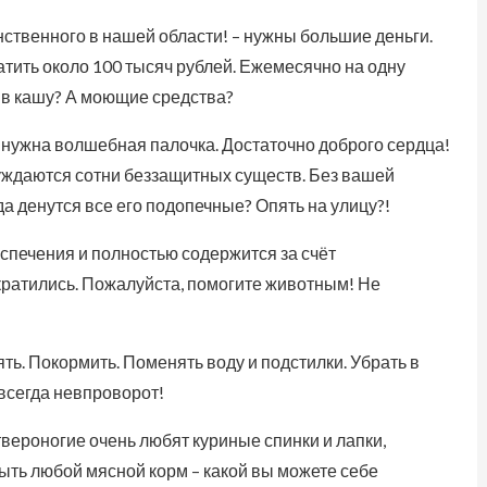
нственного в нашей области! – нужны большие деньги.
атить около 100 тысяч рублей. Ежемесячно на одну
и в кашу? А моющие средства?
е нужна волшебная палочка. Достаточно доброго сердца!
нуждаются сотни беззащитных существ. Без вашей
да денутся все его подопечные? Опять на улицу?!
спечения и полностью содержится за счёт
кратились. Пожалуйста, помогите животным! Не
ть. Покормить. Поменять воду и подстилки. Убрать в
 всегда невпроворот!
твероногие очень любят куриные спинки и лапки,
быть любой мясной корм – какой вы можете себе