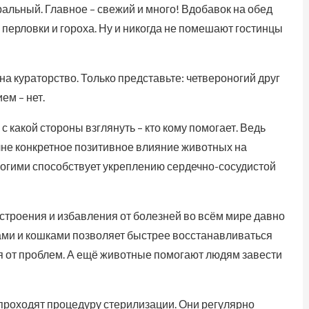
ральный. Главное – свежий и много! Вдобавок на обед
 перловки и гороха. Ну и никогда не помешают гостинцы
на кураторство. Только представьте: четвероногий друг
ем – нет.
какой стороны взглянуть – кто кому помогает. Ведь
не конкретное позитивное влияние животных на
ногими способствует укреплению сердечно-сосудистой
астроения и избавления от болезней во всём мире давно
ми и кошками позволяет быстрее восстанавливаться
я от проблем. А ещё животные помогают людям завести
 проходят процедуру стерилизации. Они регулярно