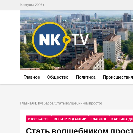
9 августа 2026 г.
Главное
Общество
Политика
Происшествия
Главная
/
В Кузбассе
/
Стать волшебником просто!
В КУЗБАССЕ
ВЫБОР РЕДАКЦИИ
ГЛАВНОЕ
КАРТИНА Д
Стать волшебником прост