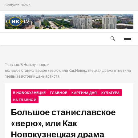
8 августа 2026 г.
🔍
Главная
/
В Новокузнецке
/
Большое станиславское «верю», или Как Новокузнецкая драма отметила
первый в истории День артиста
В НОВОКУЗНЕЦКЕ
ГЛАВНОЕ
КАРТИНА ДНЯ
КУЛЬТУРА
НА ГЛАВНОЙ
Большое станиславское
«верю», или Как
Новокузнецкая драма