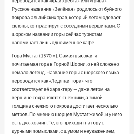
переводится как «край хребта» или «грива».
Русское название «Зелёная» родилось от буйного
покрова альпийских трав, который летом одевает
склоны, контрастируя с соседними вершинами. О
шорском названии горы сейчас туристам
напоминает лишь одноимённое кафе.
Гора Мустаг (1570 м). Самая высокая и
почитаемая гора в Горной Шории, о ней сложено
немало легенд. Название горы с шорского языка
переводится как «Ледяная гора», что
соответствует её характеру — даже летом на
вершине сохраняются снежники, а зимой
толщина снежного покрова достигает несколько
метров. По мнению шорцев Мустаг живой, и у него
есть дух-хозяин. Те, кто приходит на гору с
дурными помыслами, с шумом и неуважением,