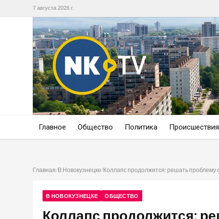
7 августа 2026 г.
Главное
Общество
Политика
Происшествия
Главная
/
В Новокузнецке
/
Коллапс продолжится: решать проблему с
В НОВОКУЗНЕЦКЕ
ОБЩЕСТВО
Коллапс продолжится: ре