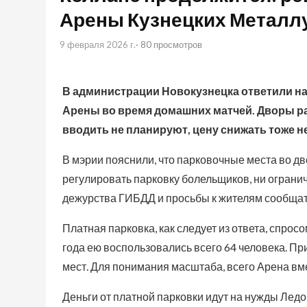
Арены Кузнецких Металлу
9 февраля 2026 г.
· 80 просмотров
В администрации Новокузнецка ответили н
Арены во время домашних матчей. Дворы р
вводить не планируют, цену снижать тоже не
В мэрии пояснили, что парковочные места во дв
регулировать парковку болельщиков, ни ограни
дежурства ГИБДД и просьбы к жителям сообщат
Платная парковка, как следует из ответа, спросо
года ею воспользовались всего 64 человека. Пр
мест. Для понимания масштаба, всего Арена вме
Деньги от платной парковки идут на нужды Ледо