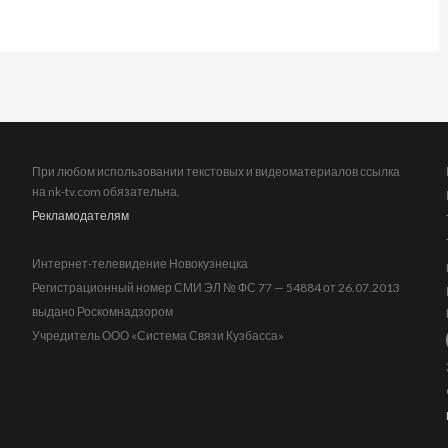
При любом использовании текстовых и видеоматериалов ссылка
на nk-tv.com обязательна.
Рекламодателям
Интернет-телевидение Новокузнецка
Регистрационный номер СМИ ЭЛ № ФС 77 — 54884 от 26.07.2013
выдано Роскомнадзором
Учредитель ООО «Система Связи Кузбасса»