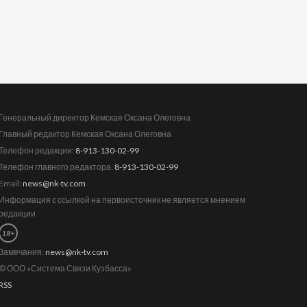
Генеральный директор Кемская Оксана Олеговна
Главный редактор Кемская Оксана Олеговна
Телефон редакции:
8-913-130-02-99
Телефон главного редактора:
8-913-130-02-99
Email:
news@nk-tv.com
Информация с ссылкой на первоисточник не является мнением
редакции
18+
Замечания:
news@nk-tv.com
© ООО «Система Связи Кузбасса»
RSS