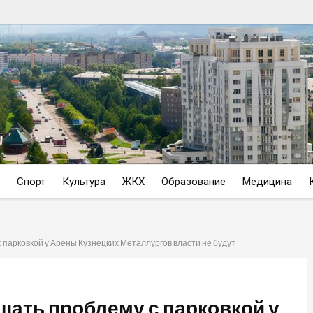
Спорт
Культура
ЖКХ
Образование
Медицина
 парковкой у Арены Кузнецких Металлургов власти не будут
шать проблему с парковкой у