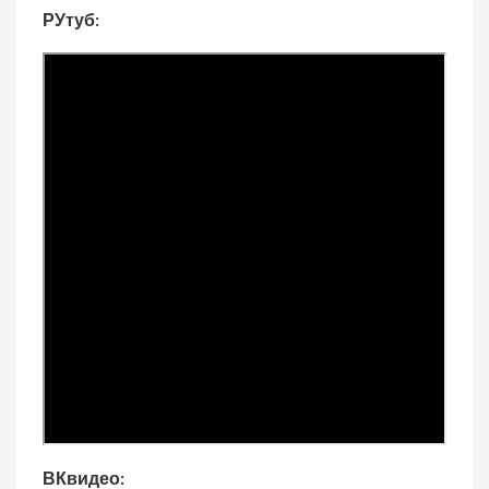
РУтуб:
ВКвидео: