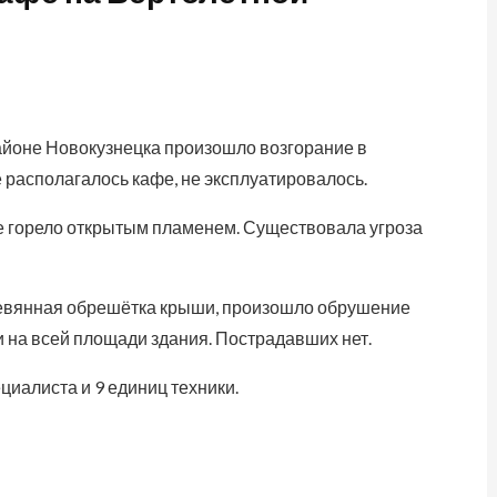
айоне Новокузнецка произошло возгорание в
 располагалось кафе, не эксплуатировалось.
 горело открытым пламенем. Существовала угроза
ревянная обрешётка крыши, произошло обрушение
и на всей площади здания. Пострадавших нет.
циалиста и 9 единиц техники.