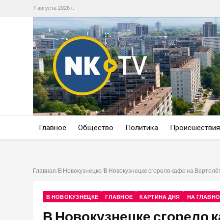
7 августа 2026 г.
Главное
Общество
Политика
Происшествия
Главная
/
В Новокузнецке
/
В Новокузнецке сгорело кафе на Вертол
В НОВОКУЗНЕЦКЕ
ГЛАВНОЕ
КАРТИНА ДНЯ
НА ГЛАВН
В Новокузнецке сгорело 