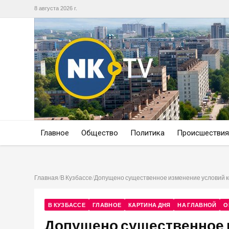
8 августа 2026 г.
Главное
Общество
Политика
Происшествия
Главная
/
В Кузбассе
/
Допущено существенное изменение условий к
В КУЗБАССЕ
ГЛАВНОЕ
КАРТИНА ДНЯ
НА ГЛАВНОЙ
О
Допущено существенное 