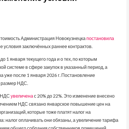
 стоимость Администрация Новокузнецка
постановила
е условия заключённых раннее контрактов.
о 1 января текущего года и о тех, по которым
 системе в сфере закупок в указанный период, а
 уже после 1 января 2026 г. Постановление
 размер НДС.
а НДС
увеличена
с 20% до 22%. Это изменение внесено
личением НДС связано январское повышение цен на
рганизаций, которые тоже платят налог на
: налог оплачивать они обязаны, а увеличение тарифа
ием общего собрания собственников помещений.