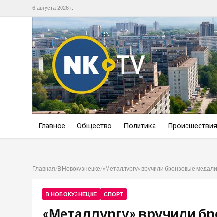
6 августа 2026 г.
Главное
Общество
Политика
Происшествия
Главная
/
В Новокузнецке
/
«Металлургу» вручили бронзовые медали
В НОВОКУЗНЕЦКЕ
СПОРТ
«Металлургу» вручили б