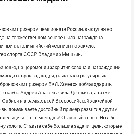
онзовым призером чемпионата России, выступая во
нда на торжественном вечере была награждена
и принял олимпийский чемпион по хоккею,
стер спорта СССР Владимир Мышкин:
узнецке, на церемонии закрытия сезона и награждении
манда второй год подряд выиграла регулярный
 бронзовым призером ВХЛ. Хочется поблагодарить
ого клуба Андрея Анатольевича Денякина, а также
, Сибири и в рамках всей Всероссийской хоккейной
то вы показываете достойный пример развития другим
болельщики — все молодцы! Отличный сезон! Но я бы
ну золота. Ставьте себе большие задачи, цели, которые