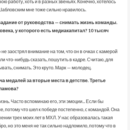
ю работу, хоть и в разных звеньях. Конечно, хотелось
 Шабловским мне тоже сильно нравилось.
адание от руководства — снимать жизнь команды.
века, у которого есть медиакапитал? 10 тысяч
не заострял внимание на том, что он в очках с камерой
ели что-нибудь сказать, пошутить в кадре. Считаю, для
вать, снимать. Это круто. Марк — молодец.
ча медалей за вторые места в детстве. Третье
рламова?
знь. Часто вспоминаю его, эти эмоции... Если бы
, потому что шел к победе постепенно, с командой. Она
жении трех моих лет в МХЛ. У нас образовалась такая
ро, но это меня не так сильно надломило, потому что в