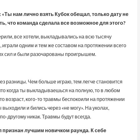
«Ты нам лично взять Кубок обещал, только дату не
ать, что команда сделала все возможное для этого?
рили, все хотели, выкладывались на всю тысячу
а, играли одним и тем же составом на протяжении всего
х сил и были разочарованы проигрышем.
без разницы. Чем больше играю, тем легче становится
что когда ты выкладываешься на полную, то в любом
-то возраст, кого-то травмы беспокоили на протяжении
 выходили и бились через «не могу». На уколах,
т по-другому никак. Травмы будут всегда.
л признан лучшим новичком раунда. К себе