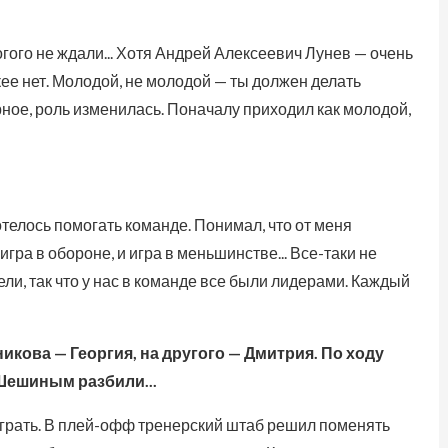
огого не ждали... Хотя Андрей Алексеевич Лунев — очень
кее нет. Молодой, не молодой — ты должен делать
рное, роль изменилась. Поначалу приходил как молодой,
телось помогать команде. Понимал, что от меня
игра в обороне, и игра в меньшинстве... Все-таки не
ели, так что у нас в команде все были лидерами. Каждый
икова — Георгия, на другого — Дмитрия. По ходу
Шешиным разбили...
играть. В плей-офф тренерский штаб решил поменять