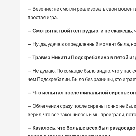
— Везение: не смогли реализовать свои моменты,
простая игра.
— Смотря на твой гол грудью, и не скажешь, ч
— Ну, да, удача в определенный момент была, но 
— Травма Никиты Подскребалина в пятой иг
— Не думаю. По команде было видно, что у нас е
чем Подскребалин. Было без разницы, кто играет
— Что испытал после финальной сирены: оп
— Облегчения сразу после сирены точно не было
верил, что все закончилось и мы проиграли, пот
— Казалось, что больше всех был раздосад