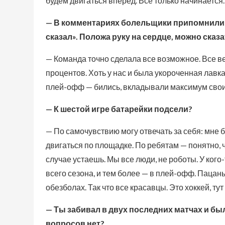
будем двигаться вперед. Все только начинается.
— В комментариях болельщики припомнили: 
сказал». Положа руку на сердце, можно сказ
— Команда точно сделала все возможное. Все ве
процентов. Хоть у нас и была укороченная лавк
плей-офф — бились, вкладывали максимум свои
— К шестой игре батарейки подсели?
— По самочувствию могу отвечать за себя: мне 
двигаться по площадке. По ребятам — понятно, 
случае устаешь. Мы все люди, не роботы. У кого
всего сезона, и тем более — в плей-офф. Пацаны
обезболах. Так что все красавцы. Это хоккей, ту
— Ты забивал в двух последних матчах и бы
вопросов нет?