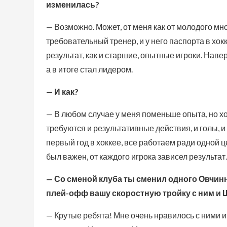
изменилась?
— Возможно. Может, от меня как от молодого мн
требовательный тренер, и у него паспорта в хок
результат, как и старшие, опытные игроки. Наве
а в итоге стал лидером.
— И как?
— В любом случае у меня поменьше опыта, но хо
требуются и результативные действия, и голы, и 
первый год в хоккее, все работаем ради одной ц
был важен, от каждого игрока зависел результат.
— Со сменой клуба ты сменил одного Овчинн
плей-офф вашу скоростную тройку с ним и 
— Крутые ребята! Мне очень нравилось с ними 