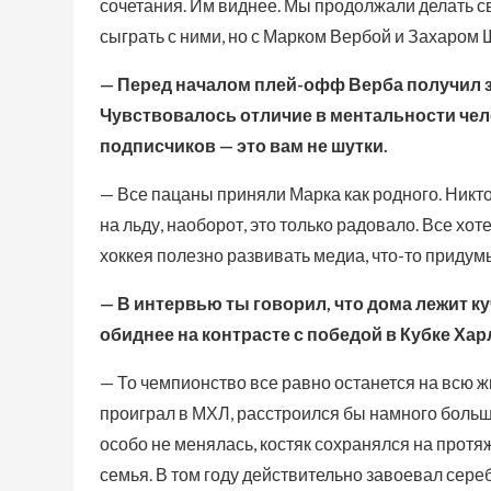
сочетания. Им виднее. Мы продолжали делать сво
сыграть с ними, но с Марком Вербой и Захаром
— Перед началом плей-офф Верба получил з
Чувствовалось отличие в ментальности чело
подписчиков — это вам не шутки.
— Все пацаны приняли Марка как родного. Никто 
на льду, наоборот, это только радовало. Все хот
хоккея полезно развивать медиа, что-то придумы
— В интервью ты говорил, что дома лежит ку
обиднее на контрасте с победой в Кубке Ха
— То чемпионство все равно останется на всю жи
проиграл в МХЛ, расстроился бы намного больше
особо не менялась, костяк сохранялся на протя
семья. В том году действительно завоевал сереб