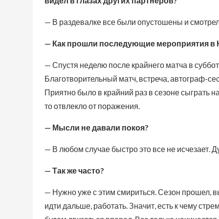
видел в глазах других партнеров?
— В раздевалке все были опустошены и смотрели 
— Как прошли последующие мероприятия в 
— Спустя неделю после крайнего матча в суббо
Благотворительный матч, встреча, автограф-се
Приятно было в крайний раз в сезоне сыграть н
то отвлекло от поражения.
— Мысли не давали покоя?
— В любом случае быстро это все не исчезает. Д
— Так же часто?
— Нужно уже с этим смириться. Сезон прошел, 
идти дальше, работать. Значит, есть к чему стр