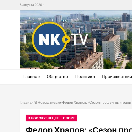
8 августа 2026 г.
Главное
Общество
Политика
Происшествия
Главная
/
В Новокузнецке
/
Федор Храпов: «Сезон прошел, выиграли 
В НОВОКУЗНЕЦКЕ
СПОРТ
Федор Храпов: «Сезон пр