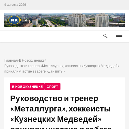
9 августа 2026 г.
🔍
Главная
/
В Новокузнецке
/
Руководство и тренер «Металлурга», хоккеисты «Кузнецких Медведей»
приняли участие в забеге «Дай пять!»
В НОВОКУЗНЕЦКЕ
СПОРТ
Руководство и тренер
«Металлурга», хоккеисты
«Кузнецких Медведей»