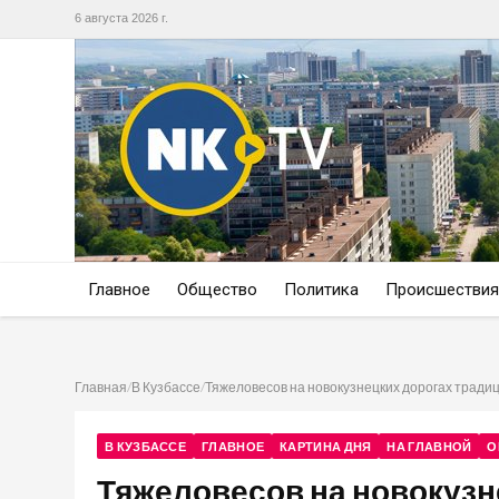
6 августа 2026 г.
Главное
Общество
Политика
Происшествия
Главная
/
В Кузбассе
/
Тяжеловесов на новокузнецких дорогах тради
В КУЗБАССЕ
ГЛАВНОЕ
КАРТИНА ДНЯ
НА ГЛАВНОЙ
О
Тяжеловесов на новокузн