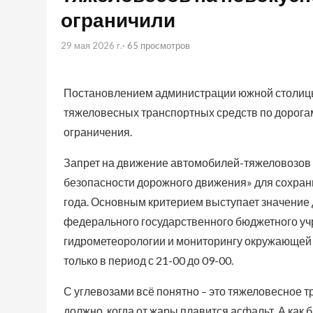
ограничили
29 мая 2026 г.
· 65 просмотров
Постановлением администрации южной столицы 
тяжеловесных транспортных средств по дорога
ограничения.
Запрет на движение автомобилей-тяжеловозов б
безопасности дорожного движения» для сохранн
года. Основным критерием выступает значение
федерального государственного бюджетного у
гидрометеорологии и мониторингу окружающей 
только в период с 21-00 до 09-00.
С углевозами всё понятно – это тяжеловесное т
должно, когда от жары плавится асфальт. А как