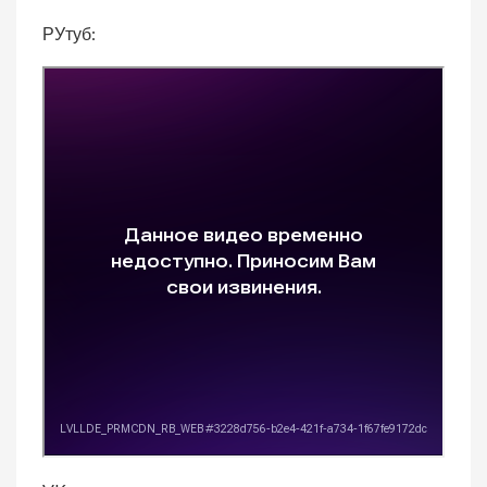
РУтуб: