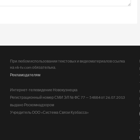
При любом использовании текстовых и видеоматериалов ссылка
на nk-tv.com обязательна.
Рекламодателям
Интернет-телевидение Новокузнецка
Регистрационный номер СМИ ЭЛ № ФС 77 — 54884 от 26.07.2013
выдано Роскомнадзором
Учредитель ООО «Система Связи Кузбасса»