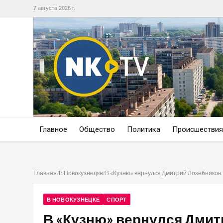
7 августа 2026 г.
Главное
Общество
Политика
Происшествия
Главная
/
В Новокузнецке
/
В «Кузню» вернулся Дмитрий Лозебников
В НОВОКУЗНЕЦКЕ
СПОРТ
В «Кузню» вернулся Дмит