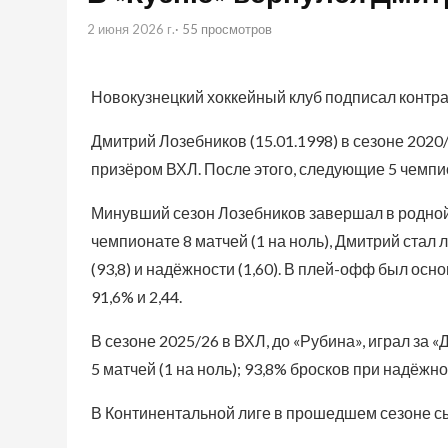
2 июня 2026 г.
· 55 просмотров
Новокузнецкий хоккейный клуб подписал контра
Дмитрий Лозебников (15.01.1998) в сезоне 2020
призёром ВХЛ. После этого, следующие 5 чемпио
Минувший сезон Лозебников завершал в родной 
чемпионате 8 матчей (1 на ноль), Дмитрий стал
(93,8) и надёжности (1,60). В плей-офф был осн
91,6% и 2,44.
В сезоне 2025/26 в ВХЛ, до «Рубина», играл за
5 матчей (1 на ноль); 93,8% бросков при надёжно
В Континентальной лиге в прошедшем сезоне сыг