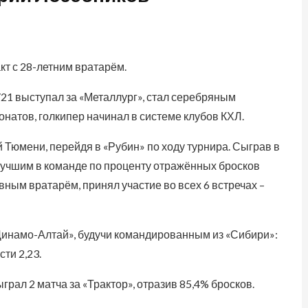
кт с 28-летним вратарём.
/21 выступал за «Металлург», стал серебряным
натов, голкипер начинал в системе клубов КХЛ.
Тюмени, перейдя в «Рубин» по ходу турнира. Сыграв в
 лучшим в команде по проценту отражённых бросков
овным вратарём, принял участие во всех 6 встречах –
 «Динамо-Алтай», будучи командированным из «Сибири»:
сти 2,23.
рал 2 матча за «Трактор», отразив 85,4% бросков.