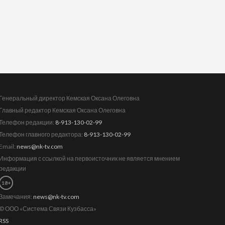
Генеральный директор Кемская Оксана Олеговна
Главный редактор Кемская Оксана Олеговна
Телефон редакции:
8-913-130-02-99
Телефон главного редактора:
8-913-130-02-99
Email:
news@nk-tv.com
Информация с ссылкой на первоисточник не является мнением
редакции
18+
Замечания:
news@nk-tv.com
© ООО «Система Связи Кузбасса»
RSS