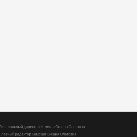
Генеральный директор Кемская Оксана Олеговна
Главный редактор Кемская Оксана Олеговна