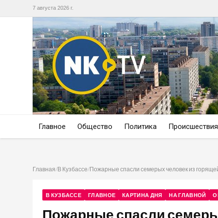
7 августа 2026 г.
Главное
Общество
Политика
Происшествия
Главная
/
В Кузбассе
/
Пожарные спасли семерых человек из горяще
В КУЗБАССЕ
ГЛАВНОЕ
КАРТИНА ДНЯ
НА ГЛАВНОЙ
О
Пожарные спасли семеры