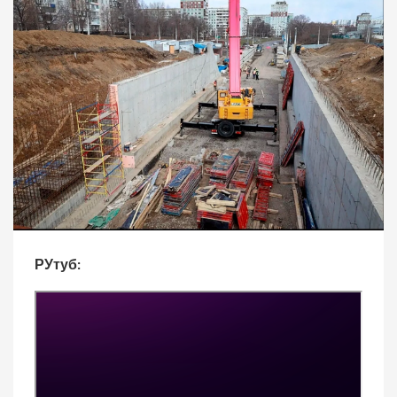
РУтуб: