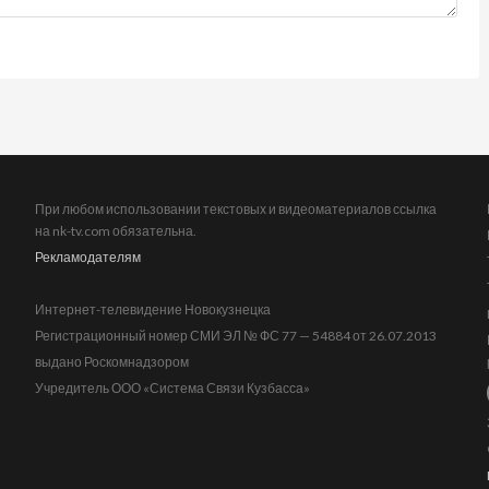
При любом использовании текстовых и видеоматериалов ссылка
на nk-tv.com обязательна.
Рекламодателям
Интернет-телевидение Новокузнецка
Регистрационный номер СМИ ЭЛ № ФС 77 — 54884 от 26.07.2013
выдано Роскомнадзором
Учредитель ООО «Система Связи Кузбасса»