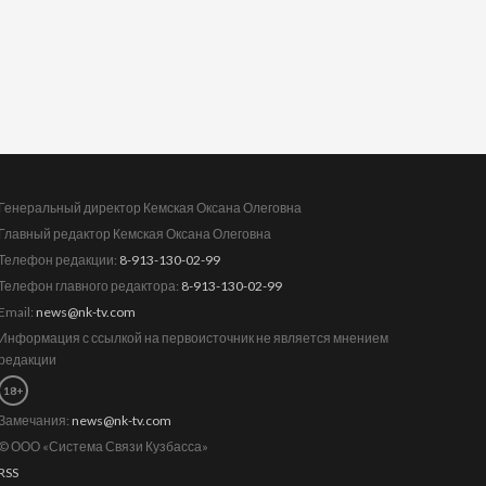
Генеральный директор Кемская Оксана Олеговна
Главный редактор Кемская Оксана Олеговна
Телефон редакции:
8-913-130-02-99
Телефон главного редактора:
8-913-130-02-99
Email:
news@nk-tv.com
Информация с ссылкой на первоисточник не является мнением
редакции
18+
Замечания:
news@nk-tv.com
© ООО «Система Связи Кузбасса»
RSS