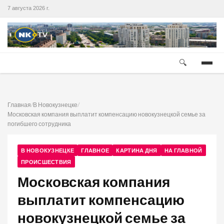
7 августа 2026 г.
🔍
Главная
/
В Новокузнецке
/
Московская компания выплатит компенсацию новокузнецкой семье за
погибшего сотрудника
В НОВОКУЗНЕЦКЕ
ГЛАВНОЕ
КАРТИНА ДНЯ
НА ГЛАВНОЙ
ПРОИСШЕСТВИЯ
Московская компания
выплатит компенсацию
новокузнецкой семье за