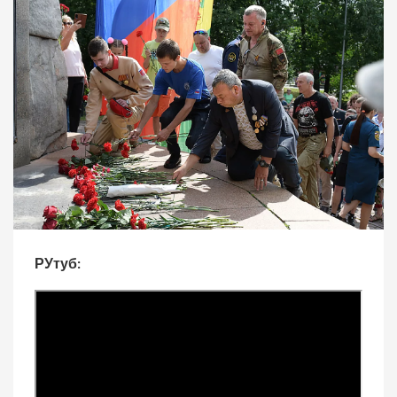
РУтуб: