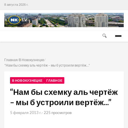
8 августа 2026 г.
🔍
Главная
/
В Новокузнецке
/
“Нам бы схемку аль чертёж – мы б устроили вертёж...”
В НОВОКУЗНЕЦКЕ
ГЛАВНОЕ
“Нам бы схемку аль чертёж
– мы б устроили вертёж...”
5 февраля 2013 г.
· 225 просмотров