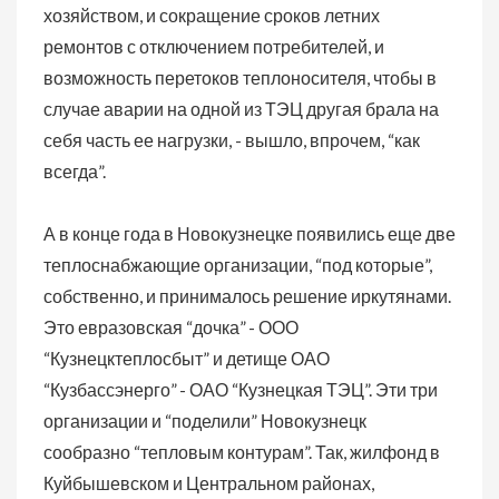
хозяйством, и сокращение сроков летних
ремонтов с отключением потребителей, и
возможность перетоков теплоносителя, чтобы в
случае аварии на одной из ТЭЦ другая брала на
себя часть ее нагрузки, - вышло, впрочем, “как
всегда”.
А в конце года в Новокузнецке появились еще две
теплоснабжающие организации, “под которые”,
собственно, и принималось решение иркутянами.
Это евразовская “дочка” - ООО
“Кузнецктеплосбыт” и детище ОАО
“Кузбассэнерго” - ОАО “Кузнецкая ТЭЦ”. Эти три
организации и “поделили” Новокузнецк
сообразно “тепловым контурам”. Так, жилфонд в
Куйбышевском и Центральном районах,