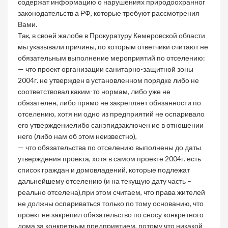
содержат информацию о нарушениях природоохранног
законодательств а РФ, которые требуют рассмотрения
Вами.
Так, в своей жалобе в Прокуратуру Кемеровской области
мы указывали причины, по которым ответчики считают не
обязательным выполнение мероприятий по отселению:
— что проект организации санитарно-защитной зоны
2004г. не утвержден в установленном порядке либо не
соответствовал каким-то нормам, либо уже не
обязателен, либо прямо не закрепляет обязанности по
отселению, хотя ни одно из предприятий не оспаривало
его утверждениелибо санэпидзаключен ие в отношении
него (либо нам об этом неизвестно),
— что обязательства по отселению выполнены до даты
утверждения проекта, хотя в самом проекте 2004г. есть
список граждан и домовладений, которые подлежат
дальнейшему отселению (и на текущую дату часть –
реально отселена),при этом считаем, что права жителей
не должны оспариваться только по тому основанию, что
проект не закрепил обязательство по сносу конкретного
дома за конкретным предприятием, потому что никакой