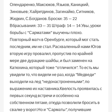
Олендаренко, Максюков, Язьков, Каницкий,
Зиновьев; Хайретдинов, Загинайко, Ситников,
Жидких, С.Богданов. Броски: 35 — 22
Вбрасывания: 33 — 31 Штраф: 14 — 14 Увы, уроки
борьбы с "Сарматами" выучены плохо.
Повторный матч в Оренбурге, который мог стать
последним, им не стал. Расхваленный нами Югов
вторую игру провалил, пропустив по крайней
мере две дурацкие шайбы, и был заменен на
Катюхина, который тоже "отличился". То есть мы
увидели то, что видели не раз, когда "Медведи"
выходили на лед "недонастроненными", по
выражению их наставника.Квелость проявилась с
первых секунд встречи и особенно на
собственном пятаке, откуда позволили бросить в
свалке у ворот.Но и "Сарматы", получившие