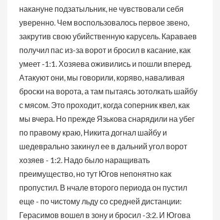
накануне подзатыльник, не чувствовали себя
уверенно. Чем воспользовалось первое звено,
закрутив свою убийственную карусель. Караваев
получил пас из-за ворот и бросил в касание, как
умеет -1:1. Хозяева оживились и пошли вперед.
Атакуют они, мы говорили, коряво, наваливая
броски на ворота, а там пытаясь зотолкать шайбу
с мясом. Это проходит, когда соперник квел, как
мы вчера. Но прежде Язькова снарядили на убег
по правому краю, Никита догнал шайбу и
шедеврально закинул ее в дальний угол ворот
хозяев - 1:2. Надо было наращивать
преимущество, но тут Югов непонятно как
пропустил. В нчале второго периода он пустил
еще - по чистому льду со средней дистанции:
Герасимов вошел в зону и бросил -3:2. И Югова