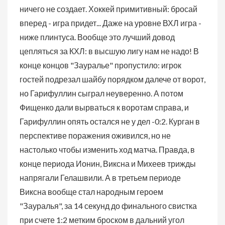
ничего не создает. Хоккей примитивный: бросай
вперед - игра придет... Даже на уровне ВХЛ игра -
ниже плинтуса. Вообще это лучший довод
цепляться за КХЛ: в высшую лигу нам не надо! В
конце концов "Зауралье" пропустило: игрок
гостей подрезал шайбу порядком далече от ворот,
но Гарифуллин сыграл неуверенно. А потом
Фищенко дали вырваться к воротам справа, и
Гарифуллин опять остался не у дел -0:2. Курган в
перспективе поражения оживился, но не
настолько чтобы изменить ход матча. Правда, в
конце периода Ионин, Виксна и Михеев трижды
напрягали Гелашвили. А в третьем периоде
Виксна вообще стал народным героем
"Зауралья", за 14 секунд до финального свистка
при счете 1:2 метким броском в дальний угол