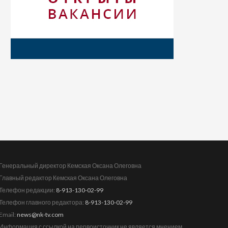
Генеральный директор Кемская Оксана Олеговна
Главный редактор Кемская Оксана Олеговна
Телефон редакции:
8-913-130-02-99
Телефон главного редактора:
8-913-130-02-99
Email:
news@nk-tv.com
Информация с ссылкой на первоисточник не является мнением