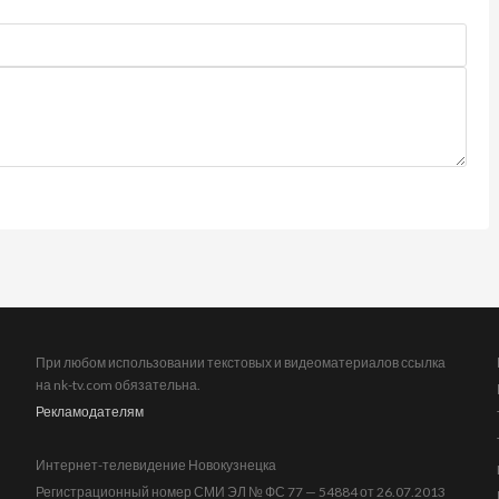
При любом использовании текстовых и видеоматериалов ссылка
на nk-tv.com обязательна.
Рекламодателям
Интернет-телевидение Новокузнецка
Регистрационный номер СМИ ЭЛ № ФС 77 — 54884 от 26.07.2013