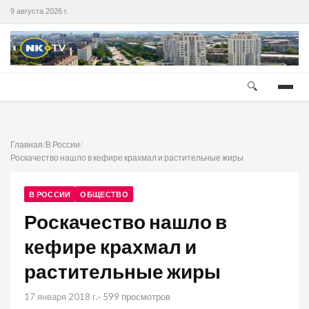
9 августа 2026 г.
🔍
Главная
/
В России
/
Роскачество нашло в кефире крахмал и растительные жиры
В РОССИИ
ОБЩЕСТВО
Роскачество нашло в
кефире крахмал и
растительные жиры
17 января 2018 г.
· 599 просмотров