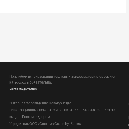
При любом использовании текстовых и видеоматериалов ссылка
на nk-tv.com обязательна.
Рекламодателям
Интернет-телевидение Новокузнецка
Регистрационный номер СМИ ЭЛ № ФС 77 — 54884 от 26.07.2013
выдано Роскомнадзором
Учредитель ООО «Система Связи Кузбасса»