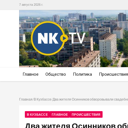
7 августа 2026 г.
Главное
Общество
Политика
Происшествия
Главная
/
В Кузбассе
/
Два жителя Осинников обворовывали свадебн
В КУЗБАССЕ
ГЛАВНОЕ
ПРОИСШЕСТВИЯ
Два жителя Осинников о