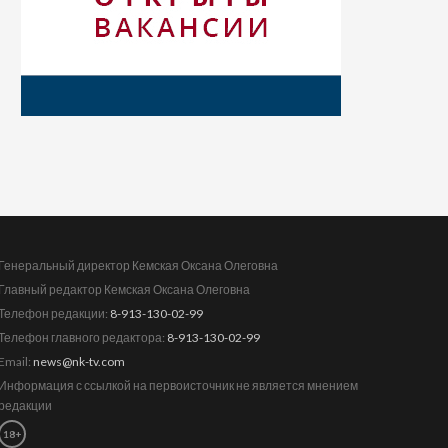
Генеральный директор Кемская Оксана Олеговна
Главный редактор Кемская Оксана Олеговна
Телефон редакции:
8-913-130-02-99
Телефон главного редактора:
8-913-130-02-99
Email:
news@nk-tv.com
Информация с ссылкой на первоисточник не является мнением
редакции
18+