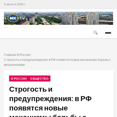
9 августа 2026 г.
🔍
Главная
/
В России
/
Строгость и предупреждения: в РФ появятся новые механизмы борьбы с
мошенниками
В РОССИИ
ОБЩЕСТВО
Строгость и
предупреждения: в РФ
появятся новые